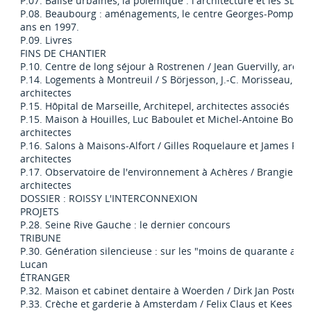
P.07. Balise urbaines, la polémique : l'architecture et les SDF
P.08. Beaubourg : aménagements, le centre Georges-Pompido
ans en 1997.
P.09. Livres
FINS DE CHANTIER
P.10. Centre de long séjour à Rostrenen / Jean Guervilly, archit
P.14. Logements à Montreuil / S Börjesson, J.-C. Morisseau, L.Se
architectes
P.15. Hôpital de Marseille, Architepel, architectes associés
P.15. Maison à Houilles, Luc Baboulet et Michel-Antoine Bourd
architectes
P.16. Salons à Maisons-Alfort / Gilles Roquelaure et James Rea
architectes
P.17. Observatoire de l'environnement à Achères / Brangier et
architectes
DOSSIER : ROISSY L'INTERCONNEXION
PROJETS
P.28. Seine Rive Gauche : le dernier concours
TRIBUNE
P.30. Génération silencieuse : sur les "moins de quarante ans"
Lucan
ÉTRANGER
P.32. Maison et cabinet dentaire à Woerden / Dirk Jan Postel, a
P.33. Crèche et garderie à Amsterdam / Felix Claus et Kees Kan