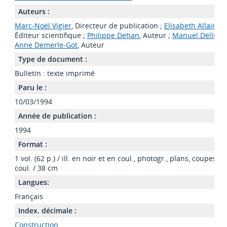
Auteurs :
Marc-Noël Vigier
, Directeur de publication ;
Elisabeth Allain-D
Éditeur scientifique ;
Philippe Dehan
, Auteur ;
Manuel Delluc
,
Anne Demerle-Got
, Auteur
Type de document :
Bulletin : texte imprimé
Paru le :
10/03/1994
Année de publication :
1994
Format :
1 vol. (62 p.) / ill. en noir et en coul., photogr., plans, coupes, co
coul. / 38 cm
Langues:
Français
Index. décimale :
Construction