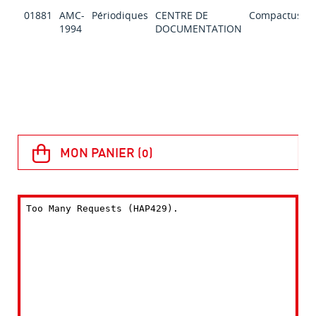
01881
AMC-
Périodiques
CENTRE DE
Compactus
C
1994
DOCUMENTATION
s
E
p