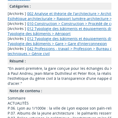
Catégories :
[Archirès ]
002 Analyse et théorie de l'architecture > Architect
Esthétique architecturale > Rapport lumière-architecture > T
[Archirès ]
010 Construction > Construction > Procédé de cons
[Archirès ]
012 Typologie des bâtiments et équipements divers
Typologie des bâtiments > Aéroport
[Archirès ]
012 Typologie des bâtiments et équipements divers
Typologie des bâtiments > Gare > Gare d'interconnexion
[Archirès ]
042 Professions - travail > Profession > Bureau d'é
techniques > Génie civil
Résumé :
"En avant-première, la gare conçue pour les échanges du XXIe 
à Paul Andreu, Jean-Marie Duthilleul et Peter Rice, la réalisatio
l'esthétique du génie civil à la transparence d'une nappe de v
d'acier."
Note de contenu :
Sommaire
ACTUALITÉS
P.06. Lyon au 1/1000e : la ville de Lyon expose son paln-relief
P.07. Albums de la jeune architecture : le palmarès resserré