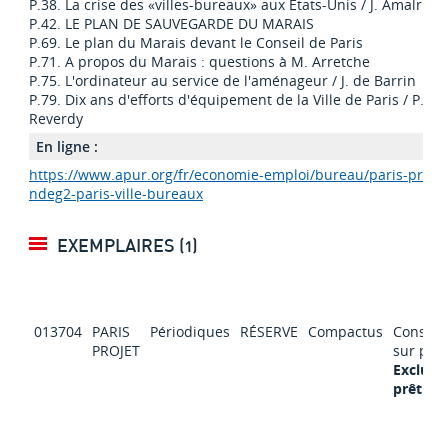
P.38. La crise des «villes-bureaux» aux États-Unis / J. Amalric
P.42. LE PLAN DE SAUVEGARDE DU MARAIS
P.69. Le plan du Marais devant le Conseil de Paris
P.71. A propos du Marais : questions à M. Arretche
P.75. L'ordinateur au service de l'aménageur / J. de Barrin
P.79. Dix ans d'efforts d'équipement de la Ville de Paris / P.
Reverdy
En ligne :
https://www.apur.org/fr/economie-emploi/bureau/paris-projet
ndeg2-paris-ville-bureaux
EXEMPLAIRES (1)
013704
PARIS
Périodiques
RÉSERVE
Compactus
Consult
PROJET
sur pla
Exclu d
prêt