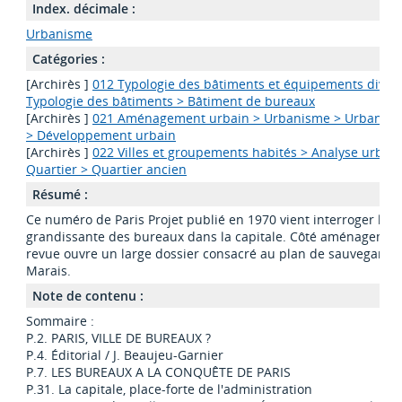
Index. décimale :
Urbanisme
Catégories :
[Archirès ]
012 Typologie des bâtiments et équipements divers
Typologie des bâtiments > Bâtiment de bureaux
[Archirès ]
021 Aménagement urbain > Urbanisme > Urbanisa
> Développement urbain
[Archirès ]
022 Villes et groupements habités > Analyse urbain
Quartier > Quartier ancien
Résumé :
Ce numéro de Paris Projet publié en 1970 vient interroger la p
grandissante des bureaux dans la capitale. Côté aménagement
revue ouvre un large dossier consacré au plan de sauvegarde
Marais.
Note de contenu :
Sommaire :
P.2. PARIS, VILLE DE BUREAUX ?
P.4. Éditorial / J. Beaujeu-Garnier
P.7. LES BUREAUX A LA CONQUÊTE DE PARIS
P.31. La capitale, place-forte de l'administration