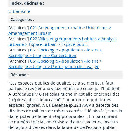
Index. décimale :
Urbanisme
Catégories :
[Archirès ]
021 Aménagement urbain > Urbanisme >
Aménagement urbain
[Archirès ]
022 Villes et groupements habités > Analyse
urbaine > Espace urbain > Espace public
[Archirès ]
061 Sociologie - population - loisirs >
Sociologie > Usager > Concertation
[Archirès ]
061 Sociologie - population - loisirs >
Sociologie > Usager > Participation de l'usager
Résumé :
"Les espaces publics de qualité, cela se mérite. Il faut
parfois le révéler aux yeux mêmes de ceux qui l'habitent.
A Bordeaux (P.16.) Nicolas Michelin est allé chercher des
"pépites", des "lieux cachés" pour rendre public des
espaces ignorés. A La Défense (p.22.) AWP a détecté des
dizaines de milliers de mètres carrées "délaissés", sous la
dalle, potentiellement réappropriables... En parcourant
ce numéro spécial, on croisera d'autres acteurs, investis
de façons diverses dans la fabrique de l'espace public :