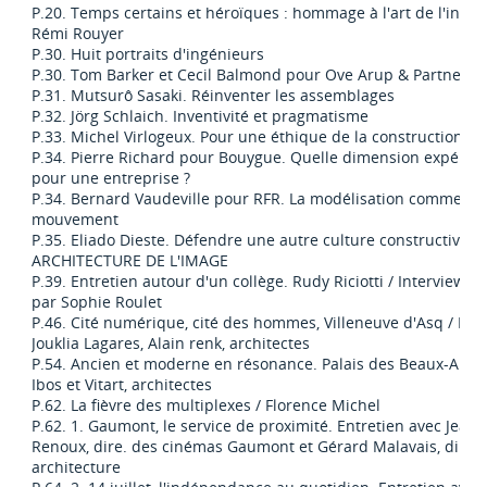
P.20. Temps certains et héroïques : hommage à l'art de l'ingén
Rémi Rouyer
P.30. Huit portraits d'ingénieurs
P.30. Tom Barker et Cecil Balmond pour Ove Arup & Partners
P.31. Mutsurô Sasaki. Réinventer les assemblages
P.32. Jörg Schlaich. Inventivité et pragmatisme
P.33. Michel Virlogeux. Pour une éthique de la construction
P.34. Pierre Richard pour Bouygue. Quelle dimension expérim
pour une entreprise ?
P.34. Bernard Vaudeville pour RFR. La modélisation comme p
mouvement
P.35. Eliado Dieste. Défendre une autre culture constructive
ARCHITECTURE DE L'IMAGE
P.39. Entretien autour d'un collège. Rudy Riciotti / Interview ré
par Sophie Roulet
P.46. Cité numérique, cité des hommes, Villeneuve d'Asq / Mar
Jouklia Lagares, Alain renk, architectes
P.54. Ancien et moderne en résonance. Palais des Beaux-Arts, L
Ibos et Vitart, architectes
P.62. La fièvre des multiplexes / Florence Michel
P.62. 1. Gaumont, le service de proximité. Entretien avec Jean-
Renoux, dire. des cinémas Gaumont et Gérard Malavais, dir. s
architecture