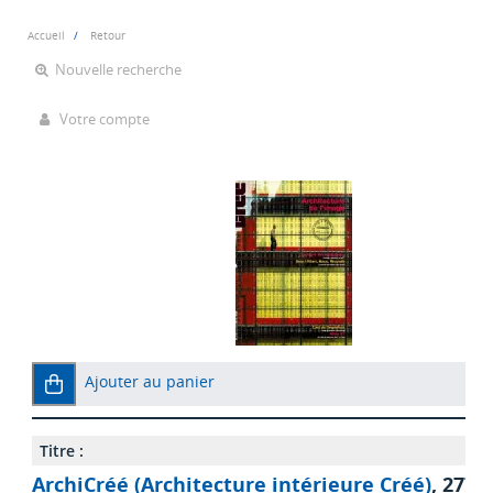
Accueil
Retour
Nouvelle recherche
Votre compte
Ajouter au panier
Titre :
ArchiCréé (Architecture intérieure Créé)
, 277 -