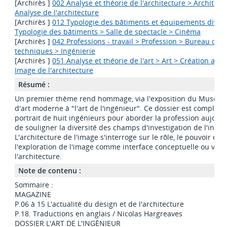
[Archirès ]
002 Analyse et théorie de l'architecture > Architect
Analyse de l'architecture
[Archirès ]
012 Typologie des bâtiments et équipements divers
Typologie des bâtiments > Salle de spectacle > Cinéma
[Archirès ]
042 Professions - travail > Profession > Bureau d'é
techniques > Ingénierie
[Archirès ]
051 Analyse et théorie de l'art > Art > Création arti
Image de l'architecture
Résumé :
Un premier thème rend hommage, via l'exposition du Musée n
d'art moderne à "l'art de l'ingénieur". Ce dossier est complété 
portrait de huit ingénieurs pour aborder la profession aujourd
de souligner la diversité des champs d'investigation de l'ingén
L'architecture de l'image s'interroge sur le rôle, le pouvoir et
l'exploration de l'image comme interface conceptuelle ou virtu
l'architecture.
Note de contenu :
Sommaire :
MAGAZINE
P.06 à 15 L'actualité du design et de l'architecture
P.18. Traductions en anglais / Nicolas Hargreaves
DOSSIER L'ART DE L'INGÉNIEUR