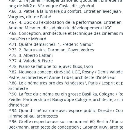
P.64. 2. 14 juillet, l'indépendance au quotidien. Entretien avec
pdg de MK2 et Véronique Cayla, dir. général
P.66. 3. Pathé, à la lumière du confort. Entretien avec Jean-Be
Vargues, dir. de Pathé
P.67. 4. UGC ou l'exploitation de la performance. Entretien ave
Antoine Mesnier, dir. adjoint du développement UGC
P.68. Conception, architecture et technique des cinémas multi
Jean-Pierre Ménard
P.71. Quatre démarches. 1. Frédéric Namur
P.73. 2. Baltrusaitis, Daronian, Gayet, Vedres
P.75. 3. Alberto Cattani
P.77. 4. Valode & Pistre
P.78. Piano se fait une toile, avec fluos, Lyon
P.82. Nouveau concept ciné-cité UGC, Rosny / Denis Valode et 
Pistre, architectes et Annie Tribel, architecte d'intérieur
P.86. Le cinéma très pro des "cinéastes", Paris / Lesprit et part
architecte
P.90. La fête du cinéma ou ein grosse Basilika, Cologne / Rober
Zeidler Partnership et Baugruppe Cologne, architecte, architec
d'intérieur
P.94. Quand cinéma rime avec espace public, Dresde / Coop
Himmelb(l)au, architectes
P.96. Greffe respectueuse sur monument 60, Berlin / Konrad
Beckmann, architecte de conception ; Cabinet RKW, architecte