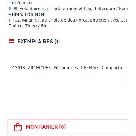
d’exécution
P.98. Volontairement indéterminé et flou, Rotterdam / Koen V
Velsen, architecte
P.102. Milan 97, au crible de deux pros. Entretien avec Catheri
Théo et Thierry Blet
EXEMPLAIRES (1)
013913
ARCHICREE
Périodiques
RÉSERVE
Compactus
Con
sur 
Exc
prê