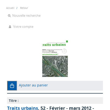
Accueil
Retour
Nouvelle recherche
Votre compte
Ajouter au panier
Titre :
Traits urbains
, 52 - Février - mars 2012 -