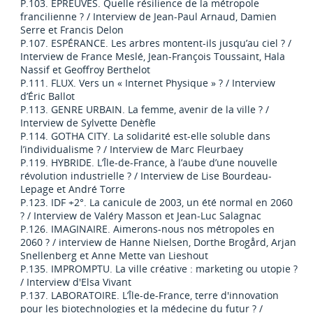
P.103. ÉPREUVES. Quelle résilience de la métropole
francilienne ? / Interview de Jean-Paul Arnaud, Damien
Serre et Francis Delon
P.107. ESPÉRANCE. Les arbres montent-ils jusqu’au ciel ? /
Interview de France Meslé, Jean-François Toussaint, Hala
Nassif et Geoffroy Berthelot
P.111. FLUX. Vers un « Internet Physique » ? / Interview
d’Éric Ballot
P.113. GENRE URBAIN. La femme, avenir de la ville ? /
Interview de Sylvette Denèfle
P.114. GOTHA CITY. La solidarité est-elle soluble dans
l’individualisme ? / Interview de Marc Fleurbaey
P.119. HYBRIDE. L’Île-de-France, à l’aube d’une nouvelle
révolution industrielle ? / Interview de Lise Bourdeau-
Lepage et André Torre
P.123. IDF +2°. La canicule de 2003, un été normal en 2060
? / Interview de Valéry Masson et Jean-Luc Salagnac
P.126. IMAGINAIRE. Aimerons-nous nos métropoles en
2060 ? / interview de Hanne Nielsen, Dorthe Brogård, Arjan
Snellenberg et Anne Mette van Lieshout
P.135. IMPROMPTU. La ville créative : marketing ou utopie ?
/ Interview d'Elsa Vivant
P.137. LABORATOIRE. L’Île-de-France, terre d'innovation
pour les biotechnologies et la médecine du futur ? /