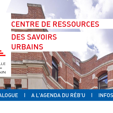
CENTRE DE RESSOURCES
DES SAVOIRS
URBAINS
ALOGUE
A L'AGENDA DU RÉB'U
INFOS