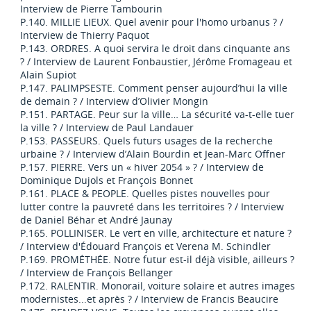
Interview de Pierre Tambourin
P.140. MILLIE LIEUX. Quel avenir pour l'homo urbanus ? /
Interview de Thierry Paquot
P.143. ORDRES. A quoi servira le droit dans cinquante ans
? / Interview de Laurent Fonbaustier, Jérôme Fromageau et
Alain Supiot
P.147. PALIMPSESTE. Comment penser aujourd’hui la ville
de demain ? / Interview d’Olivier Mongin
P.151. PARTAGE. Peur sur la ville… La sécurité va-t-elle tuer
la ville ? / Interview de Paul Landauer
P.153. PASSEURS. Quels futurs usages de la recherche
urbaine ? / Interview d’Alain Bourdin et Jean-Marc Offner
P.157. PIERRE. Vers un « hiver 2054 » ? / Interview de
Dominique Dujols et François Bonnet
P.161. PLACE & PEOPLE. Quelles pistes nouvelles pour
lutter contre la pauvreté dans les territoires ? / Interview
de Daniel Béhar et André Jaunay
P.165. POLLINISER. Le vert en ville, architecture et nature ?
/ Interview d'Édouard François et Verena M. Schindler
P.169. PROMÉTHÉE. Notre futur est-il déjà visible, ailleurs ?
/ Interview de François Bellanger
P.172. RALENTIR. Monorail, voiture solaire et autres images
modernistes...et après ? / Interview de Francis Beaucire