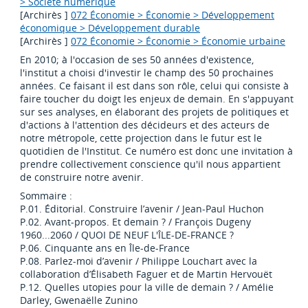
> Société numérique
[Archirès ]
072 Économie > Économie > Développement
économique > Développement durable
[Archirès ]
072 Économie > Économie > Économie urbaine
En 2010; à l'occasion de ses 50 années d'existence,
l'institut a choisi d'investir le champ des 50 prochaines
années. Ce faisant il est dans son rôle, celui qui consiste à
faire toucher du doigt les enjeux de demain. En s'appuyant
sur ses analyses, en élaborant des projets de politiques et
d'actions à l'attention des décideurs et des acteurs de
notre métropole, cette projection dans le futur est le
quotidien de l'Institut. Ce numéro est donc une invitation à
prendre collectivement conscience qu'il nous appartient
de construire notre avenir.
Sommaire :
P.01. Éditorial. Construire l’avenir / Jean-Paul Huchon
P.02. Avant-propos. Et demain ? / François Dugeny
1960...2060 / QUOI DE NEUF L'ÎLE-DE-FRANCE ?
P.06. Cinquante ans en Île-de-France
P.08. Parlez-moi d’avenir / Philippe Louchart avec la
collaboration d’Élisabeth Faguer et de Martin Hervouët
P.12. Quelles utopies pour la ville de demain ? / Amélie
Darley, Gwenaëlle Zunino