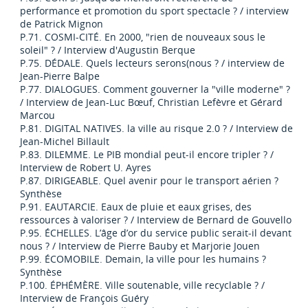
performance et promotion du sport spectacle ? / interview
de Patrick Mignon
P.71. COSMI-CITÉ. En 2000, "rien de nouveaux sous le
soleil" ? / Interview d'Augustin Berque
P.75. DÉDALE. Quels lecteurs serons(nous ? / interview de
Jean-Pierre Balpe
P.77. DIALOGUES. Comment gouverner la "ville moderne" ?
/ Interview de Jean-Luc Bœuf, Christian Lefèvre et Gérard
Marcou
P.81. DIGITAL NATIVES. la ville au risque 2.0 ? / Interview de
Jean-Michel Billault
P.83. DILEMME. Le PIB mondial peut-il encore tripler ? /
Interview de Robert U. Ayres
P.87. DIRIGEABLE. Quel avenir pour le transport aérien ?
Synthèse
P.91. EAUTARCIE. Eaux de pluie et eaux grises, des
ressources à valoriser ? / Interview de Bernard de Gouvello
P.95. ÉCHELLES. L’âge d’or du service public serait-il devant
nous ? / Interview de Pierre Bauby et Marjorie Jouen
P.99. ÉCOMOBILE. Demain, la ville pour les humains ?
Synthèse
P.100. ÉPHÉMÈRE. Ville soutenable, ville recyclable ? /
Interview de François Guéry