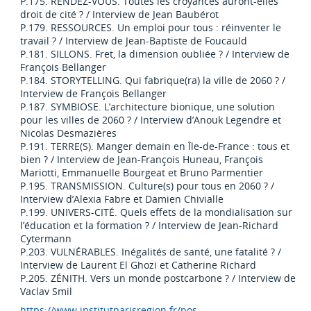
P.175. RENDEZ-VOUS. Toutes les croyances auront-elles
droit de cité ? / Interview de Jean Baubérot
P.179. RESSOURCES. Un emploi pour tous : réinventer le
travail ? / Interview de Jean-Baptiste de Foucauld
P.181. SILLONS. Fret, la dimension oubliée ? / Interview de
François Bellanger
P.184. STORYTELLING. Qui fabrique(ra) la ville de 2060 ? /
Interview de François Bellanger
P.187. SYMBIOSE. L’architecture bionique, une solution
pour les villes de 2060 ? / Interview d’Anouk Legendre et
Nicolas Desmazières
P.191. TERRE(S). Manger demain en Île-de-France : tous et
bien ? / Interview de Jean-François Huneau, François
Mariotti, Emmanuelle Bourgeat et Bruno Parmentier
P.195. TRANSMISSION. Culture(s) pour tous en 2060 ? /
Interview d’Alexia Fabre et Damien Chivialle
P.199. UNIVERS-CITÉ. Quels effets de la mondialisation sur
l’éducation et la formation ? / Interview de Jean-Richard
Cytermann
P.203. VULNÉRABLES. Inégalités de santé, une fatalité ? /
Interview de Laurent El Ghozi et Catherine Richard
P.205. ZÉNITH. Vers un monde postcarbone ? / Interview de
Vaclav Smil
https://www.institutparisregion.fr/nos-