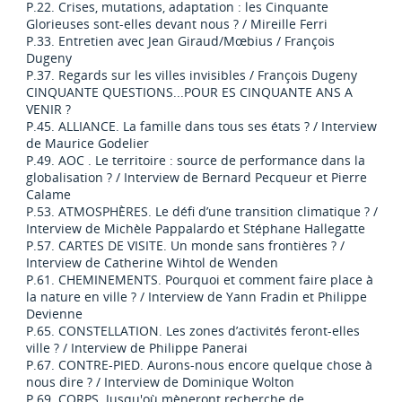
P.22. Crises, mutations, adaptation : les Cinquante
Glorieuses sont-elles devant nous ? / Mireille Ferri
P.33. Entretien avec Jean Giraud/Mœbius / François
Dugeny
P.37. Regards sur les villes invisibles / François Dugeny
CINQUANTE QUESTIONS...POUR ES CINQUANTE ANS A
VENIR ?
P.45. ALLIANCE. La famille dans tous ses états ? / Interview
de Maurice Godelier
P.49. AOC . Le territoire : source de performance dans la
globalisation ? / Interview de Bernard Pecqueur et Pierre
Calame
P.53. ATMOSPHÈRES. Le défi d’une transition climatique ? /
Interview de Michèle Pappalardo et Stéphane Hallegatte
P.57. CARTES DE VISITE. Un monde sans frontières ? /
Interview de Catherine Wihtol de Wenden
P.61. CHEMINEMENTS. Pourquoi et comment faire place à
la nature en ville ? / Interview de Yann Fradin et Philippe
Devienne
P.65. CONSTELLATION. Les zones d’activités feront-elles
ville ? / Interview de Philippe Panerai
P.67. CONTRE-PIED. Aurons-nous encore quelque chose à
nous dire ? / Interview de Dominique Wolton
P.69. CORPS. Jusqu'où mèneront recherche de