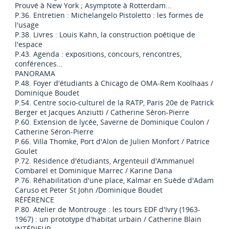
Prouvé à New York ; Asymptote à Rotterdam...
P.36. Entretien : Michelangelo Pistoletto : les formes de
l'usage
P.38. Livres : Louis Kahn, la construction poétique de
l'espace
P.43. Agenda : expositions, concours, rencontres,
conférences...
PANORAMA
P.48. Foyer d'étudiants à Chicago de OMA-Rem Koolhaas /
Dominique Boudet
P.54. Centre socio-culturel de la RATP, Paris 20e de Patrick
Berger et Jacques Anziutti / Catherine Séron-Pierre
P.60. Extension de lycée, Saverne de Dominique Coulon /
Catherine Séron-Pierre
P.66. Villa Thomke, Port d'Alon de Julien Monfort / Patrice
Goulet
P.72. Résidence d'étudiants, Argenteuil d'Ammanuel
Combarel et Dominique Marrec / Karine Dana
P.76. Réhabilitation d'une place, Kalmar en Suède d'Adam
Caruso et Peter St John /Dominique Boudet
RÉFÉRENCE
P.80. Atelier de Montrouge : les tours EDF d'Ivry (1963-
1967) : un prototype d'habitat urbain / Catherine Blain
INTÉRIEUR