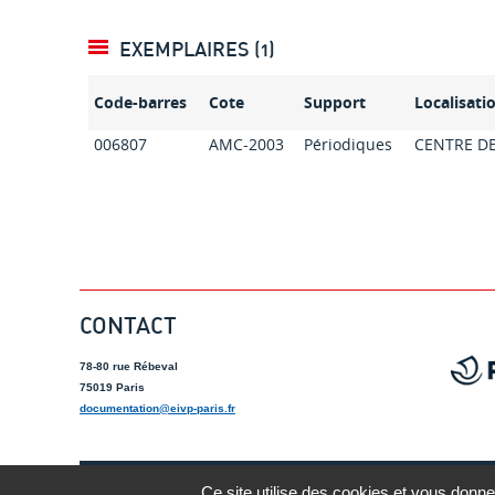
EXEMPLAIRES (1)
Code-barres
Cote
Support
Localisati
006807
AMC-2003
Périodiques
CENTRE D
CONTACT
78-80 rue Rébeval
75019 Paris
documentation@eivp-paris.fr
Ce site utilise des cookies et vous donne
Mentions lé
A-
A
A+