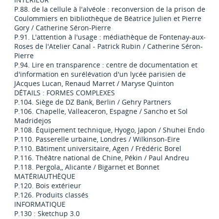
P.88. de la cellule à l'alvéole : reconversion de la prison de
Coulommiers en bibliothèque de Béatrice Julien et Pierre
Gory / Catherine Séron-Pierre
P.91. L'attention à l'usage : médiathèque de Fontenay-aux-
Roses de l'Atelier Canal - Patrick Rubin / Catherine Séron-
Pierre
P.94. Lire en transparence : centre de documentation et
d'information en surélévation d'un lycée parisien de
JAcques Lucan, Renaud Marret / Maryse Quinton
DÉTAILS : FORMES COMPLEXES
P.104. Siège de DZ Bank, Berlin / Gehry Partners
P.106. Chapelle, Valleaceron, Espagne / Sancho et Sol
Madridejos
P.108. Équipement technique, Hyogo, Japon / Shuhei Endo
P.110. Passerelle urbaine, Londres / Wilkinson-Eire
P.110. Bâtiment universitaire, Agen / Frédéric Borel
P.116. Théâtre national de Chine, Pékin / Paul Andreu
P.118. Pergola,, Alicante / Bigarnet et Bonnet
MATÉRIAUTHÈQUE
P.120. Bois extérieur
P.126. Produits classés
INFORMATIQUE
P.130 : Sketchup 3.0