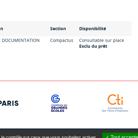
on
Section
Disponibilité
E DOCUMENTATION
Compactus
Consultable sur place
Exclu du prêt
 le contrôle sur ceux que vous souhaitez activer
Tout accepte
gales
Plan du site