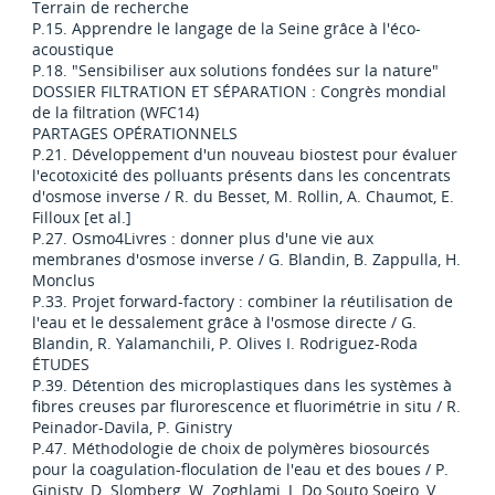
Terrain de recherche
P.15. Apprendre le langage de la Seine grâce à l'éco-
acoustique
P.18. "Sensibiliser aux solutions fondées sur la nature"
DOSSIER FILTRATION ET SÉPARATION : Congrès mondial
de la filtration (WFC14)
PARTAGES OPÉRATIONNELS
P.21. Développement d'un nouveau biostest pour évaluer
l'ecotoxicité des polluants présents dans les concentrats
d'osmose inverse / R. du Besset, M. Rollin, A. Chaumot, E.
Filloux [et al.]
P.27. Osmo4Livres : donner plus d'une vie aux
membranes d'osmose inverse / G. Blandin, B. Zappulla, H.
Monclus
P.33. Projet forward-factory : combiner la réutilisation de
l'eau et le dessalement grâce à l'osmose directe / G.
Blandin, R. Yalamanchili, P. Olives I. Rodriguez-Roda
ÉTUDES
P.39. Détention des microplastiques dans les systèmes à
fibres creuses par flurorescence et fluorimétrie in situ / R.
Peinador-Davila, P. Ginistry
P.47. Méthodologie de choix de polymères biosourcés
pour la coagulation-floculation de l'eau et des boues / P.
Ginisty, D. Slomberg, W. Zoghlami, J. Do Souto Soeiro, V.