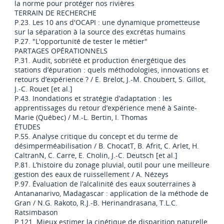
la norme pour protéger nos rivières
TERRAIN DE RECHERCHE
P.23. Les 10 ans d'OCAPI : une dynamique prometteuse
sur la séparation à la source des excrétas humains
P.27. "L'opportunité de tester le métier"
PARTAGES OPÉRATIONNELS
P.31. Audit, sobriété et production énergétique des
stations d’épuration : quels méthodologies, innovations et
retours d’expérience ? / E. Brelot, J.-M. Choubert, S. Gillot,
J.-C. Rouet [et al.]
P.43. Inondations et stratégie d’adaptation : les
apprentissages du retour d’expérience mené à Sainte-
Marie (Québec) / M.-L. Bertin, I. Thomas
ÉTUDES
P.55. Analyse critique du concept et du terme de
désimperméabilisation / B. ChocatT, B. Afrit, C. Arlet, H.
CaltranN, C. Carre, E. Cholin, J.-C. Deutsch [et al.]
P.81. L’histoire du zonage pluvial, outil pour une meilleure
gestion des eaux de ruissellement / A. Nézeys
P.97. Évaluation de l’alcalinité des eaux souterraines à
Antananarivo, Madagascar : application de la méthode de
Gran / N.G. Rakoto, R.J.-B. Herinandrasana, T.L.C.
Ratsimbason
P.121. Mieux estimer la cinétique de disparition naturelle