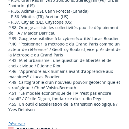
- P.34. Uran Radar, Wisp Solutions, Stéréograh (FR), Urban
Footprint (US)
- P.35. Aclima (US), Cann Forecat (Canada)
- P.36. Wintics (FR), Aretian (US)
- P.37. Citylab (DE), Cityscope (US)
P.38. Orange assiste les collectivités pour le déploiement
de l'IA / Maider Darricau
P.39. Google sensibilise à la cybersécurité/ Lucas Boudier
P.40. "Positionner la métropole du Grand Paris comme un
acteur de référence" / Geoffroy Boulard, vice-président de
la Métropole du Grand Paris
P.43. IA et urbanisme : une question de libertés et de
choix civique / Étienne Riot
P.46. "Apprendre aux humains avant d'apprendre aux
machines" / Lucas Boudier
P.48. Cartographie d'un nouveau pouvoir géotechnique et
stratégique / Chloé Voisin-Bormuth
P.51. "Le modèle économique de l'IA n'est pas encore
établi" / Cécile Diguet, fondatrice du studio Dégel
P.55. Un outil d'accélération de la transition écologique /
Yves Deloison
Réserver