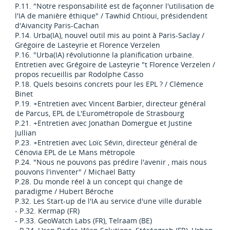
P.11. "Notre responsabilité est de façonner l'utilisation de
l'IA de manière éthique" / Tawhid Chtioui, présidendent
d'Aivancity Paris-Cachan
P.14. Urba(IA), nouvel outil mis au point à Paris-Saclay /
Grégoire de Lasteyrie et Florence Verzelen
P.16. "Urba(IA) révolutionne la planification urbaine.
Entretien avec Grégoire de Lasteyrie "t Florence Verzelen /
propos recueillis par Rodolphe Casso
P.18. Quels besoins concrets pour les EPL ? / Clémence
Binet
P.19. +Entretien avec Vincent Barbier, directeur général
de Parcus, EPL de L'Eurométropole de Strasbourg
P.21. +Entretien avec Jonathan Domergue et Justine
Jullian
P.23. +Entretien avec Loïc Sévin, directeur général de
Cénovia EPL de Le Mans métropole
P.24. "Nous ne pouvons pas prédire l'avenir , mais nous
pouvons l'inventer" / Michael Batty
P.28. Du monde réel à un concept qui change de
paradigme / Hubert Béroche
P.32. Les Start-up de l'IA au service d'une ville durable
- P.32. Kermap (FR)
- P.33. GeoWatch Labs (FR), Telraam (BE)