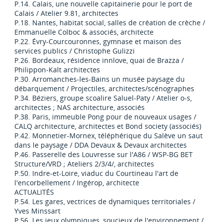
P.14. Calais, une nouvelle capitainerie pour le port de
Calais / Atelier 9.81, architectes
P.18. Nantes, habitat social, salles de création de crèche /
Emmanuelle Colboc & associés, architecte
P.22. Évry-Courcouronnes, gymnase et maison des
services publics / Christophe Gulizzi
P.26. Bordeaux, résidence innlove, quai de Brazza /
Philippon-Kalt architectes
P.30. Arromanches-les-Bains un musée paysage du
débarquement / Projectiles, architectes/scénographes
P.34. Béziers, groupe scoalire Saluel-Paty / Atelier o-s,
architectes ; NAS architecture, associés
P.38. Paris, immeuble Pong pour de nouveaux usages /
CALQ architecture, architectes et Bond society (associés)
P.42. Monnetier-Mornex, téléphérique du Salève un saut
dans le paysage / DDA Devaux & Devaux architectes
P.46. Passerelle des Louvresse sur l'A86 / WSP-BG BET
Structure/VRD ; Ateliers 2/3/4/, architectes
P.50. Indre-et-Loire, viaduc du Courtineau l'art de
l'encorbellement / Ingérop, architecte
ACTUALITÉS
P.54. Les gares, vectrices de dynamiques territoriales /
Yves Minssart
P.56. Les jeux olympiques, soucieux de l'environnement /