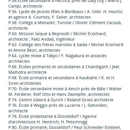
P.54.École secondaire à Pacifica, près de Daly city / Mario J.
Campi, architecte
P.56. Lycée de jeunes filles à Bordeaux / A. Gilet. H. Hourtic
et agence A. Courtois, Y. Salier, architectes
P.58. Collège à Monastir, Tunisie / Olivier Clément Cacoub,
architecte
P.60. Mission laïque à Beyrouth / Michel Ecochard,
architecte ; Faez Andab, ingénieur
P.62. Collège des frères maristes à Saida / Michel Ecochard
et Amine Bezri, architectes
P.64. Lycée mixte à Tokyo / Y. Nagakura et associés
architectes
P.66. Écoles primaires et secondaires à Chandigarh / Jeet
Malhotra architecte
P.68. École primaire et secondaire à Kauklahti / K. et H.
Siren architectes
P.70. École secondaire mixte à Aesch près de Bâle / Walter
M. Forderer, Rolf Otto et Hans Zwimpfer, architectes
P.74. Centre solaire à Zurich / Roland Gross architecte
P.76. École à Weggis près de Lucerne / J. Dahinden,
architecte
P.78. École protestante à Düsseldorf / Agence
d'architecture H. Hentrich, H. Petschnigg
P.80. École primaire, Düsseldorf / Paul Schneider-Esleben,