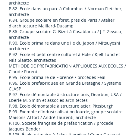
architecte
P.82. École dans un parc à Columbus / Norman Fletcher,
architecte
P.84. Groupe scolaire en forêt, près de Paris / Atelier
d'architecture Maillard-Ducamp
P.86. Groupe scolaire G. Bizet à Casablanca / J.F. Zevaco,
architecte
P.90. École primaire dans une île du Japon / Mitsuyoshi
architecte
P.92. École et petit centre culturel à Hole / Kjell Lund et
Nils Slaatto, architectes
MÉTHODE DE PRÉFABRICATION APPLIQUÉES AUX ÉCOLES /
Claude Parent
P.95. École primaire de Florence / procédés Feal
P.96. École préfabriquée en Grande Bretagne / Systeme
CLASP
P.97. École démontable à structure bois, Dearbon, USA /
Eberle M. Smith et associés architectes
P.98. École démontable à structure acier, Pittsburgh
P.99. Exemple d'industrialisation lourde, groupe scolaire
Maisons-ALfort / André Laurenti, architecte
P.100. Société française de préfabrication / procédé
Jacques Bender
P.105. École primaire à Asker, Norvège / Georg Greve et