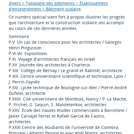
divers > Typologie des bâtiments > Établissement
d'enseignement > Bâtiment scolaire
Ce numéro spécial vient fort à propos illustrer les progrès
que l'architecture et la construction scolaire ont accompli
au cours de ces dernières années.
Sommaire
P.V. Un cas de conscience pour les architectes / Georges
Henri Pingusson
P.VI-VII. Expositions
P.XI. Voyage d'architectes français en Israël
P.XV. Journée des architectes à Charleroi
P.XIX. Collège de Bernay / Le grand et Rabinel, architecte.
P.XIX. Centre universitaire scientifique et technique, Lyon /
J. Perrin-Fayolle
P.XXI. Lycée technique de Boulogne-sur-Mer / Pierre-André
Dufetel, architecte
P.XXIII. Cité universitaire de Montbois, Nancy / P. La Mache,
P. Frichet, G. Saquin, S. Maloletenkov, architectes
P.XXV. École des hautes études commerciales à Barcelone /
Javier Carvajal Ferrer et Rafaël Garcia de Castro,
architectes
P.XXXI Centre des étudiants de l'université de Coimbra,
Portugal / Alberto Pessoa et Joao Abel Manta, architectes