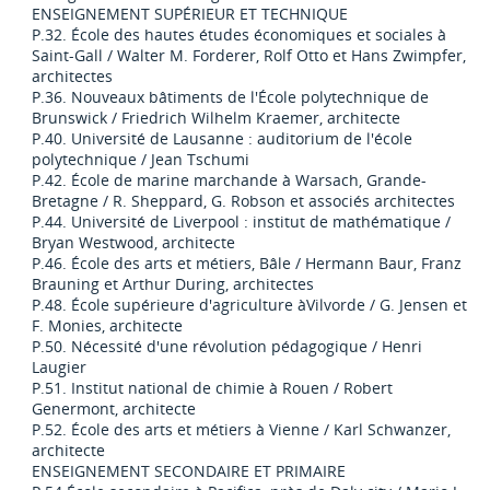
ENSEIGNEMENT SUPÉRIEUR ET TECHNIQUE
P.32. École des hautes études économiques et sociales à
Saint-Gall / Walter M. Forderer, Rolf Otto et Hans Zwimpfer,
architectes
P.36. Nouveaux bâtiments de l'École polytechnique de
Brunswick / Friedrich Wilhelm Kraemer, architecte
P.40. Université de Lausanne : auditorium de l'école
polytechnique / Jean Tschumi
P.42. École de marine marchande à Warsach, Grande-
Bretagne / R. Sheppard, G. Robson et associés architectes
P.44. Université de Liverpool : institut de mathématique /
Bryan Westwood, architecte
P.46. École des arts et métiers, Bâle / Hermann Baur, Franz
Brauning et Arthur During, architectes
P.48. École supérieure d'agriculture àVilvorde / G. Jensen et
F. Monies, architecte
P.50. Nécessité d'une révolution pédagogique / Henri
Laugier
P.51. Institut national de chimie à Rouen / Robert
Genermont, architecte
P.52. École des arts et métiers à Vienne / Karl Schwanzer,
architecte
ENSEIGNEMENT SECONDAIRE ET PRIMAIRE