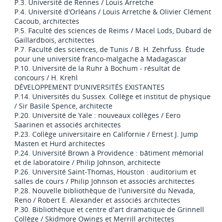
P.3. Université de Rennes / Louis Arretche
P.4. Université d'Orléans / Louis Arretche & Olivier Clément
Cacoub, architectes
P.5. Faculté des sciences de Reims / Macel Lods, Dubard de
Gaillardbois, architectes
P.7. Faculté des sciences, de Tunis / B. H. Zehrfuss. Étude
pour une université franco-malgache à Madagascar
P.10. Université de la Ruhr à Bochum - résultat de
concours / H. Krehl
DÉVELOPPEMENT D'UNIVERSITÉS EXISTANTES
P.14. Universités du Sussex. Collège et institut de physique
/ Sir Basile Spence, architecte
P.20. Université de Yale : nouveaux collèges / Eero
Saarinen et associés architectes
P.23. Collège universitaire en Californie / Ernest J. Jump
Masten et Hurd architectes
P.24. Université Brown à Providence : bâtiment mémorial
et de laboratoire / Philip Johnson, architecte
P.26. Université Saint-Thomas, Houston : auditorium et
salles de cours / Philip Johnson et associés architectes
P.28. Nouvelle bibliothèque de l'université du Nevada,
Reno / Robert E. Alexander et associés architectes
P.30. Bibliothèque et centre d'art dramatique de Grinnell
Collège / Skidmore Owings et Merrill architectes