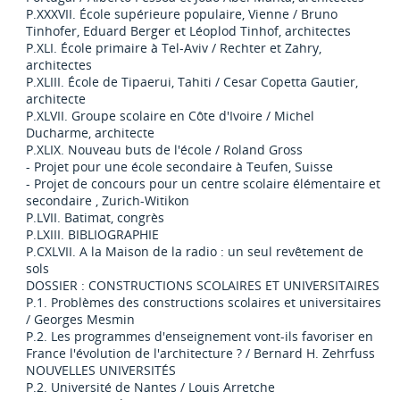
P.XXXVII. École supérieure populaire, Vienne / Bruno
Tinhofer, Eduard Berger et Léoplod Tinhof, architectes
P.XLI. École primaire à Tel-Aviv / Rechter et Zahry,
architectes
P.XLIII. École de Tipaerui, Tahiti / Cesar Copetta Gautier,
architecte
P.XLVII. Groupe scolaire en Côte d'Ivoire / Michel
Ducharme, architecte
P.XLIX. Nouveau buts de l'école / Roland Gross
- Projet pour une école secondaire à Teufen, Suisse
- Projet de concours pour un centre scolaire élémentaire et
secondaire , Zurich-Witikon
P.LVII. Batimat, congrès
P.LXIII. BIBLIOGRAPHIE
P.CXLVII. A la Maison de la radio : un seul revêtement de
sols
DOSSIER : CONSTRUCTIONS SCOLAIRES ET UNIVERSITAIRES
P.1. Problèmes des constructions scolaires et universitaires
/ Georges Mesmin
P.2. Les programmes d'enseignement vont-ils favoriser en
France l'évolution de l'architecture ? / Bernard H. Zehrfuss
NOUVELLES UNIVERSITÉS
P.2. Université de Nantes / Louis Arretche