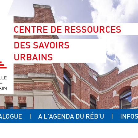
CENTRE DE RESSOURCES
DES SAVOIRS
URBAINS
ALOGUE
A L'AGENDA DU RÉB'U
INFOS