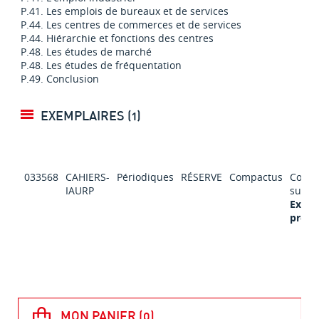
P.41. Les emplois de bureaux et de services
P.44. Les centres de commerces et de services
P.44. Hiérarchie et fonctions des centres
P.48. Les études de marché
P.48. Les études de fréquentation
P.49. Conclusion
EXEMPLAIRES (1)
033568
CAHIERS-
Périodiques
RÉSERVE
Compactus
Consu
IAURP
sur p
Exclu
prêt