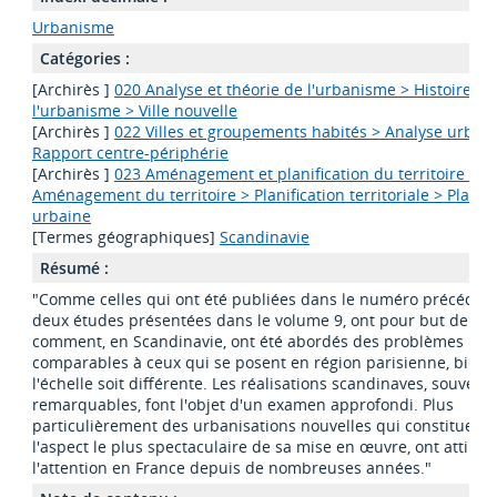
Urbanisme
Catégories :
[Archirès ]
020 Analyse et théorie de l'urbanisme > Histoire de
l'urbanisme > Ville nouvelle
[Archirès ]
022 Villes et groupements habités > Analyse urbain
Rapport centre-périphérie
[Archirès ]
023 Aménagement et planification du territoire >
Aménagement du territoire > Planification territoriale > Planifi
urbaine
[Termes géographiques]
Scandinavie
Résumé :
"Comme celles qui ont été publiées dans le numéro précédent
deux études présentées dans le volume 9, ont pour but de mo
comment, en Scandinavie, ont été abordés des problèmes
comparables à ceux qui se posent en région parisienne, bien
l'échelle soit différente. Les réalisations scandinaves, souvent
remarquables, font l'objet d'un examen approfondi. Plus
particulièrement des urbanisations nouvelles qui constituent
l'aspect le plus spectaculaire de sa mise en œuvre, ont attiré
l'attention en France depuis de nombreuses années."