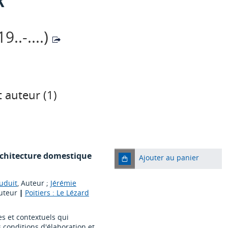
..-....)
 auteur (
1
)
architecture domestique
Ajouter au panier
uduit
, Auteur ;
Jérémie
Auteur
|
Poitiers : Le Lézard
s et contextuels qui
conditions d'élaboration et