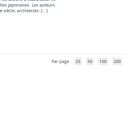
les japonaises. Les auteurs
siècle, architectes :[...]
Par page :
25
50
100
200