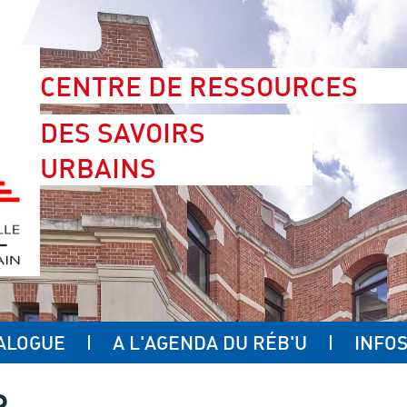
CENTRE DE RESSOURCES
DES SAVOIRS
URBAINS
ALOGUE
A L'AGENDA DU RÉB'U
INFOS
R