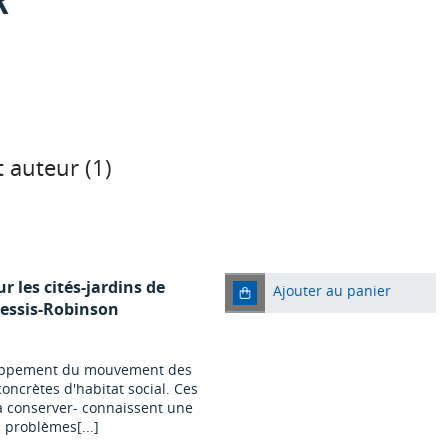
 auteur (
1
)
r les cités-jardins de
Ajouter au panier
lessis-Robinson
eloppement du mouvement des
concrètes d'habitat social. Ces
 à conserver- connaissent une
 problèmes[...]