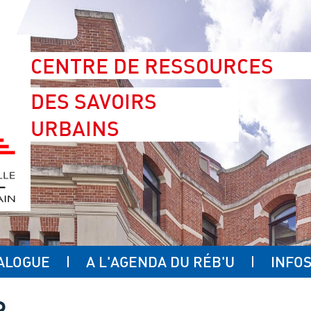
CENTRE DE RESSOURCES
DES SAVOIRS
URBAINS
ALOGUE
A L'AGENDA DU RÉB'U
INFOS
R