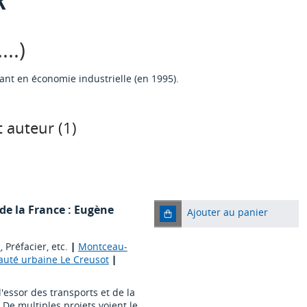
..)
ant en économie industrielle (en 1995).
 auteur (
1
)
de la France : Eugène
Ajouter au panier
n
, Préfacier, etc.
|
Montceau-
uté urbaine Le Creusot
|
'essor des transports et de la
 De multiples projets voient le