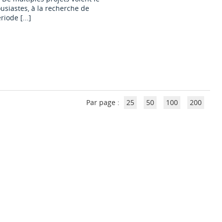
usiastes, à la recherche de
iode [...]
Par page :
25
50
100
200