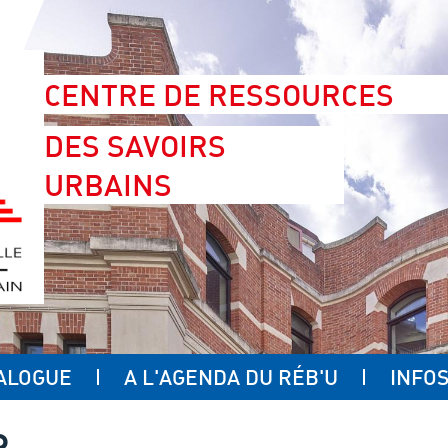
CENTRE DE RESSOURCES
DES SAVOIRS
URBAINS
ALOGUE
A L'AGENDA DU RÉB'U
INFOS
R