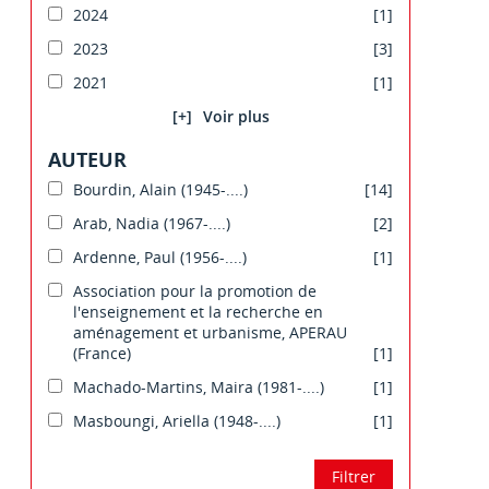
2024
[1]
2023
[3]
2021
[1]
[+]
AUTEUR
Bourdin, Alain (1945-....)
[14]
Arab, Nadia (1967-....)
[2]
Ardenne, Paul (1956-....)
[1]
Association pour la promotion de
l'enseignement et la recherche en
aménagement et urbanisme, APERAU
(France)
[1]
Machado-Martins, Maira (1981-....)
[1]
Masboungi, Ariella (1948-....)
[1]