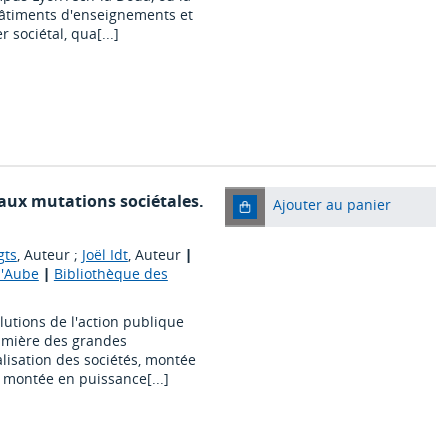
 bâtiments d'enseignements et
 sociétal, qua[...]
 aux mutations sociétales.
Ajouter au panier
gts
, Auteur ;
Joël Idt
, Auteur
|
 l'Aube
|
Bibliothèque des
lutions de l'action publique
lumière des grandes
alisation des sociétés, montée
 montée en puissance[...]