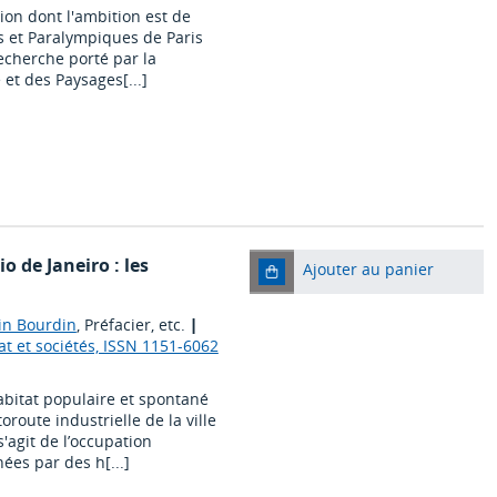
tion dont l'ambition est de
s et Paralympiques de Paris
recherche porté par la
 et des Paysages[...]
o de Janeiro : les
Ajouter au panier
in Bourdin
, Préfacier, etc.
|
at et sociétés, ISSN 1151-6062
abitat populaire et spontané
route industrielle de la ville
 s'agit de l’occupation
ées par des h[...]