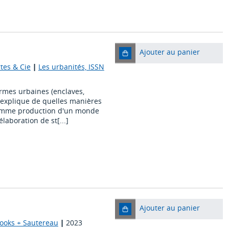
Ajouter au panier
rtes & Cie
|
Les urbanités, ISSN
ormes urbaines (enclaves,
ge explique de quelles manières
omme production d'un monde
laboration de st[...]
Ajouter au panier
books + Sautereau
|
2023