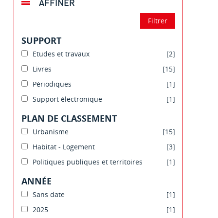
AFFINER
SUPPORT
Etudes et travaux
[2]
Livres
[15]
Périodiques
[1]
Support électronique
[1]
PLAN DE CLASSEMENT
Urbanisme
[15]
Habitat - Logement
[3]
Politiques publiques et territoires
[1]
ANNÉE
Sans date
[1]
2025
[1]