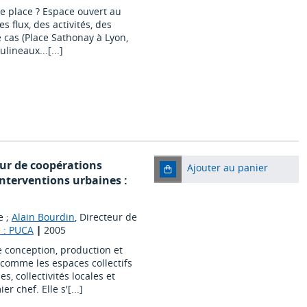
ne place ? Espace ouvert au
es flux, des activités, des
 cas (Place Sathonay à Lyon,
ineaux...[...]
ur de coopérations
Ajouter au panier
interventions urbaines :
e ;
Alain Bourdin
, Directeur de
e : PUCA
|
2005
 conception, production et
comme les espaces collectifs
s, collectivités locales et
 chef. Elle s'[...]