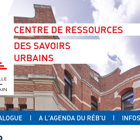
CENTRE DE RESSOURCES
DES SAVOIRS
URBAINS
ALOGUE
A L'AGENDA DU RÉB'U
INFOS
R