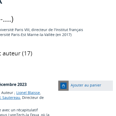
...)
versité Paris VIII, directeur de l'Institut français
ersité Paris-Est Marne-la-Vallée (en 2017)
 auteur (
17
)
décembre 2023
Ajouter au panier
, Auteur ;
Lionel Blaisse
,
c Sautereau
, Directeur de
e avec un récapitulatif
pus LyonTech-la Doua, où la