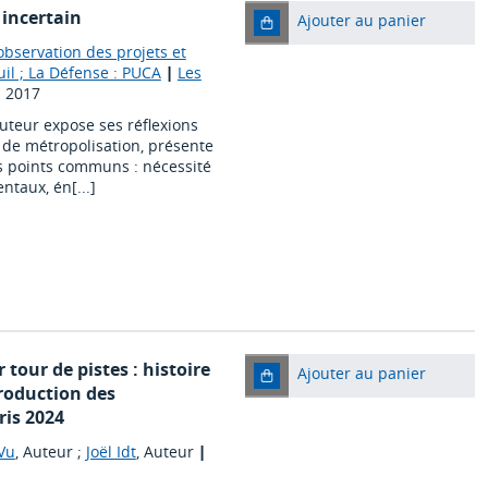
incertain
Ajouter au panier
observation des projets et
il ; La Défense : PUCA
|
Les
|
2017
uteur expose ses réflexions
e de métropolisation, présente
rs points communs : nécessité
taux, én[...]
tour de pistes : histoire
Ajouter au panier
roduction des
is 2024
Vu
, Auteur ;
Joël Idt
, Auteur
|