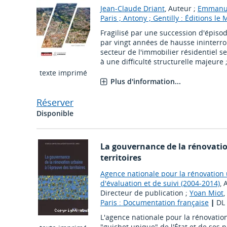
Jean-Claude Driant
, Auteur ;
Emmanue
Paris ; Antony ; Gentilly : Éditions le
Fragilisé par une succession d'épis
par vingt années de hausse ininterr
secteur de l'immobilier résidentiel s
à une difficulté structurelle majeure ; 
texte imprimé
Plus d'information...
Réserver
Disponible
La gouvernance de la rénovatio
territoires
Agence nationale pour la rénovation 
d'évaluation et de suivi (2004-2014)
, 
Directeur de publication ;
Yoan Miot
,
Paris : Documentation française
|
DL
L'agence nationale pour la rénovatio
"guichet unique" de l'État et de ses 