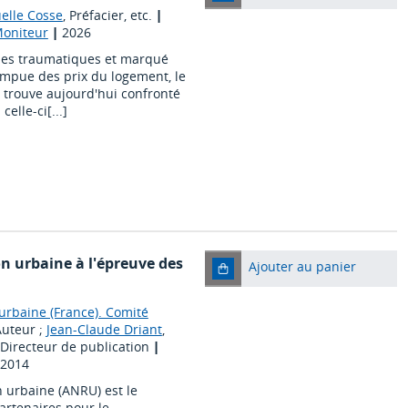
lle Cosse
, Préfacier, etc.
|
 Moniteur
|
2026
odes traumatiques et marqué
ompue des prix du logement, le
e trouve aujourd'hui confronté
celle-ci[...]
n urbaine à l'épreuve des
Ajouter au panier
urbaine (France). Comité
Auteur ;
Jean-Claude Driant
,
 Directeur de publication
|
 2014
n urbaine (ANRU) est le
partenaires pour le