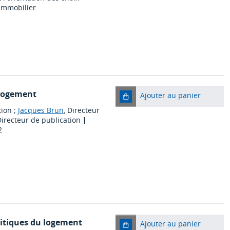
immobilier.
 logement
Ajouter au panier
tion ;
Jacques Brun
, Directeur
Directeur de publication
|
2
litiques du logement
Ajouter au panier