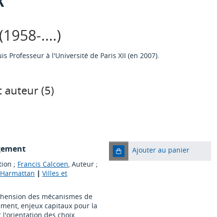
1958-....)
s Professeur à l'Université de Paris XII (en 2007).
 auteur (
5
)
gement
Ajouter au panier
tion ;
Francis Calcoen
, Auteur ;
L'Harmattan
|
Villes et
réhension des mécanismes de
ment, enjeux capitaux pour la
 l'orientation des choix