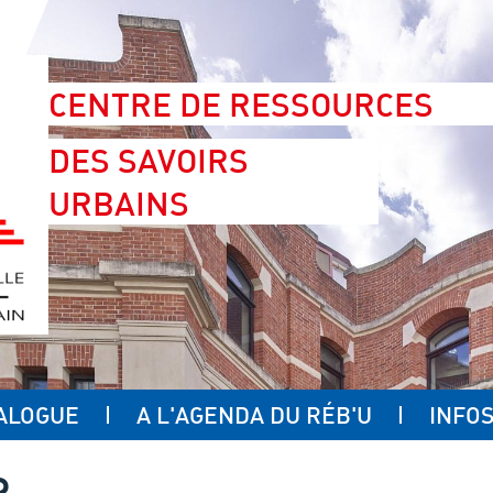
CENTRE DE RESSOURCES
DES SAVOIRS
URBAINS
ALOGUE
A L'AGENDA DU RÉB'U
INFOS
R