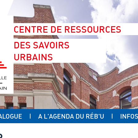
CENTRE DE RESSOURCES
DES SAVOIRS
URBAINS
ALOGUE
A L'AGENDA DU RÉB'U
INFOS
R