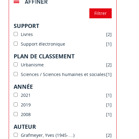
AFFINER
SUPPORT
Livres
[2]
Support électronique
[1]
PLAN DE CLASSEMENT
Urbanisme
[2]
Sciences / Sciences humaines et sociales
[1]
ANNÉE
2021
[1]
2019
[1]
2008
[1]
AUTEUR
Grafmeyer, Yves (1945-....)
[2]