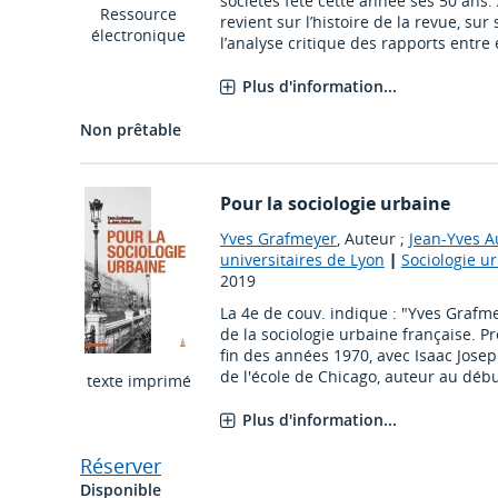
sociétés fête cette année ses 50 ans.
Ressource
revient sur l’histoire de la revue, s
électronique
l’analyse critique des rapports entre e
Plus d'information...
Non prêtable
Pour la sociologie urbaine
Yves Grafmeyer
, Auteur ;
Jean-Yves A
universitaires de Lyon
|
Sociologie u
2019
La 4e de couv. indique : "Yves Grafm
de la sociologie urbaine française. P
fin des années 1970, avec Isaac Josep
de l'école de Chicago, auteur au début
texte imprimé
Plus d'information...
Réserver
Disponible