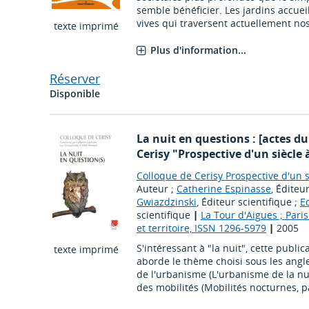
semble bénéficier. Les jardins accue
vives qui traversent actuellement nos 
texte imprimé
Plus d'information...
Réserver
Disponible
La nuit en questions : [actes du
Cerisy "Prospective d'un siècle 
Colloque de Cerisy Prospective d'un si
Auteur ;
Catherine Espinasse
, Éditeu
Gwiazdzinski
, Éditeur scientifique ;
E
scientifique
|
La Tour d'Aigues ; Paris
et territoire, ISSN 1296-5979
|
2005
S'intéressant à "la nuit", cette publi
texte imprimé
aborde le thème choisi sous les angles
de l'urbanisme (L'urbanisme de la nui
des mobilités (Mobilités nocturnes, pa