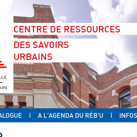
CENTRE DE RESSOURCES
DES SAVOIRS
URBAINS
ALOGUE
A L'AGENDA DU RÉB'U
INFOS
R