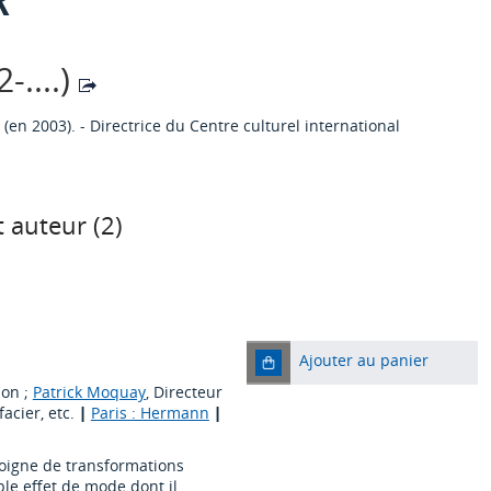
-....)
(en 2003). - Directrice du Centre culturel international
 auteur (
2
)
Ajouter au panier
ion ;
Patrick Moquay
, Directeur
facier, etc.
|
Paris : Hermann
|
moigne de transformations
le effet de mode dont il