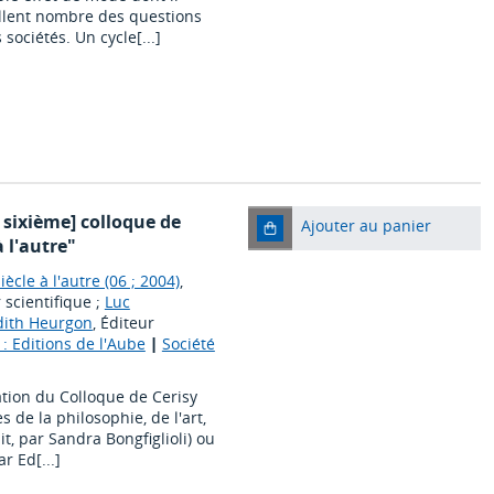
illent nombre des questions
sociétés. Un cycle[...]
 sixième] colloque de
Ajouter au panier
à l'autre"
ècle à l'autre (06 ; 2004)
,
r scientifique ;
Luc
dith Heurgon
, Éditeur
 : Editions de l'Aube
|
Société
cation du Colloque de Cerisy
 de la philosophie, de l'art,
t, par Sandra Bongfiglioli) ou
r Ed[...]