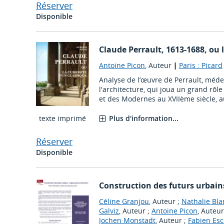
Réserver
Disponible
Claude Perrault, 1613-1688, ou l
Antoine Picon
, Auteur
|
Paris : Picard
Analyse de l’œuvre de Perrault, méde
l'architecture, qui joua un grand rôl
et des Modernes au XVIIème siècle, a
texte imprimé
Plus d'information...
Réserver
Disponible
Construction des futurs urbain
Céline Granjou
, Auteur ;
Nathalie Bla
Galviz
, Auteur ;
Antoine Picon
, Auteur
Jochen Monstadt
, Auteur ;
Fabien Esc