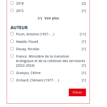
2018
[2]
2015
[1]
[+]
AUTEUR
Picon, Antoine (1957-....)
[11]
Awada, Fouad
[1]
Douay, Nicolas
[1]
France. Ministère de la transition
écologique et de la cohésion des territoires
(2022-2024)
[1]
Granjou, Céline
[1]
Orillard, Clément (1977-....)
[1]