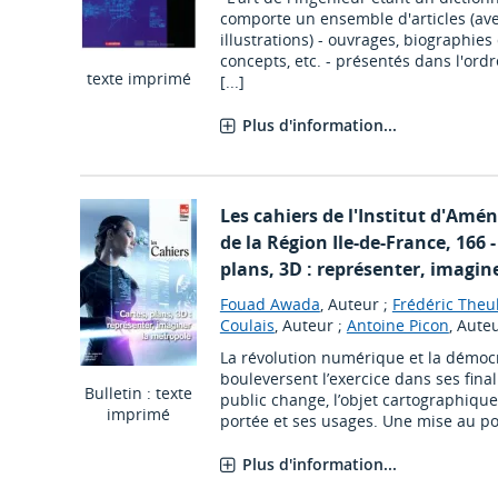
comporte un ensemble d'articles (a
illustrations) - ouvrages, biographies
concepts, etc. - présentés dans l'ord
texte imprimé
[...]
Plus d'information...
Les cahiers de l'Institut d'Am
de la Région Ile-de-France
, 166 
plans, 3D : représenter, imagin
Fouad Awada
, Auteur ;
Frédéric Theu
Coulais
, Auteur ;
Antoine Picon
, Aute
La révolution numérique et la démocr
bouleversent l’exercice dans ses finali
Bulletin : texte
public change, l’objet cartographique
imprimé
portée et ses usages. Une mise au poi
Plus d'information...