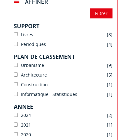
AFFINER
SUPPORT
Livres
[8]
Périodiques
[4]
PLAN DE CLASSEMENT
Urbanisme
[9]
Architecture
[5]
Construction
[1]
Informatique - Statistiques
[1]
ANNÉE
2024
[2]
2021
[1]
2020
[1]