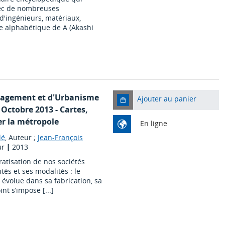
vec de nombreuses
 d'ingénieurs, matériaux,
re alphabétique de A (Akashi
énagement et d'Urbanisme
Ajouter au panier
- Octobre 2013 - Cartes,
er la métropole
En ligne
lé
, Auteur ;
Jean-François
ur
|
2013
atisation de nos sociétés
tés et ses modalités : le
 évolue dans sa fabrication, sa
nt s’impose [...]