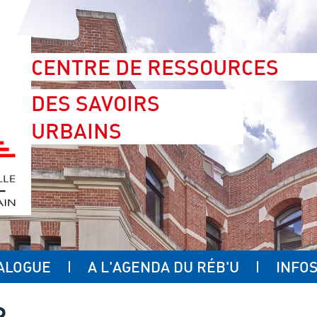
CENTRE DE RESSOURCES
DES SAVOIRS
URBAINS
ALOGUE
A L'AGENDA DU RÉB'U
INFOS
R