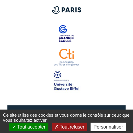
Ce site utilise des cookies et vous donne le contrôle sur ceux que
vous souhaitez activer
Tout accepter
Tout refuser
Personnaliser
Mentions légales
Plan du site