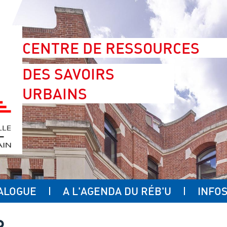
CENTRE DE RESSOURCES
DES SAVOIRS
URBAINS
ALOGUE
A L'AGENDA DU RÉB'U
INFOS
R