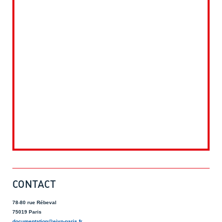
CONTACT
78-80 rue Rébeval
75019 Paris
documentation@eivp-paris.fr