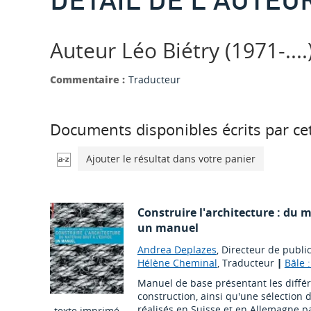
Auteur Léo Biétry (1971-....
Commentaire :
Traducteur
Documents disponibles écrits par cet
Ajouter le résultat dans votre panier
Construire l'architecture : du ma
un manuel
Andrea Deplazes
, Directeur de publi
Hélène Cheminal
, Traducteur
|
Bâle 
Manuel de base présentant les diffé
construction, ainsi qu'une sélection
réalisés en Suisse et en Allemagne pa
texte imprimé