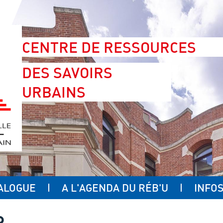
CENTRE DE RESSOURCES
DES SAVOIRS
URBAINS
ALOGUE
A L'AGENDA DU RÉB'U
INFOS
R