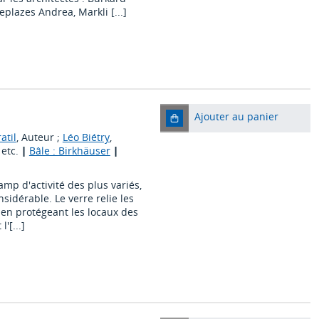
eplazes Andrea, Markli [...]
Ajouter au panier
atil
, Auteur ;
Léo Biétry
,
 etc.
|
Bâle : Birkhäuser
|
amp d'activité des plus variés,
sidérable. Le verre relie les
t en protégeant les locaux des
'[...]