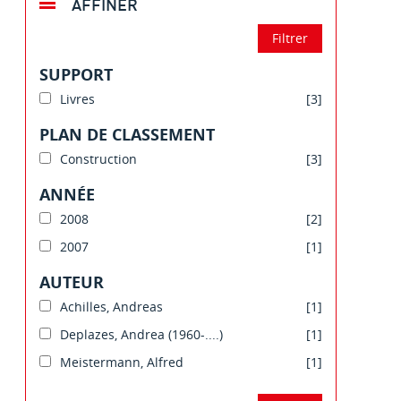
AFFINER
SUPPORT
Livres
[3]
PLAN DE CLASSEMENT
Construction
[3]
ANNÉE
2008
[2]
2007
[1]
AUTEUR
Achilles, Andreas
[1]
Deplazes, Andrea (1960-....)
[1]
Meistermann, Alfred
[1]