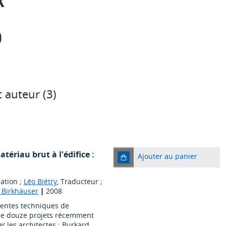
)
 auteur (
3
)
tériau brut à l'édifice :
Ajouter au panier
cation ;
Léo Biétry
, Traducteur ;
: Birkhäuser
|
2008
rentes techniques de
 de douze projets récemment
r les architectes : Burkard