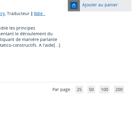
Ajouter au panier
try
, Traducteur
|
Bâle :
ible les principes
sentant le déroulement du
xpliquant de manière parlante
co-constructifs. A l'aide[...]
Par page :
25
50
100
200