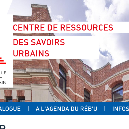
CENTRE DE RESSOURCES
DES SAVOIRS
URBAINS
ALOGUE
A L'AGENDA DU RÉB'U
INFOS
UR