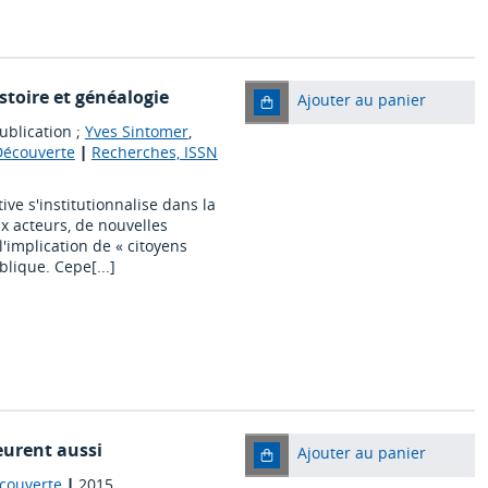
stoire et généalogie
Ajouter au panier
ublication ;
Yves Sintomer
,
 Découverte
|
Recherches, ISSN
ive s'institutionnalise dans la
x acteurs, de nouvelles
l'implication de « citoyens
blique. Cepe[...]
meurent aussi
Ajouter au panier
écouverte
|
2015