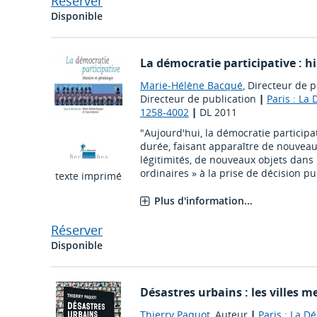
Réserver
Disponible
La démocratie participative : hi
Marie-Hélène Bacqué
, Directeur de p
Directeur de publication
|
Paris : La
1258-4002
|
DL 2011
"Aujourd'hui, la démocratie participat
durée, faisant apparaître de nouveau
légitimités, de nouveaux objets dans 
ordinaires » à la prise de décision pu
texte imprimé
Plus d'information...
Réserver
Disponible
Désastres urbains : les villes 
Thierry Paquot
, Auteur
|
Paris : La D