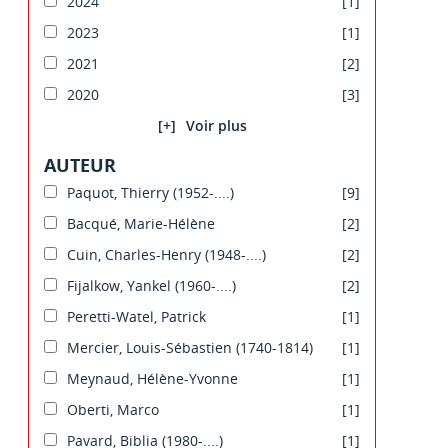
2024
[1]
2023
[1]
2021
[2]
2020
[3]
[+]
AUTEUR
Paquot, Thierry (1952-....)
[9]
Bacqué, Marie-Hélène
[2]
Cuin, Charles-Henry (1948-....)
[2]
Fijalkow, Yankel (1960-....)
[2]
Peretti-Watel, Patrick
[1]
Mercier, Louis-Sébastien (1740-1814)
[1]
Meynaud, Hélène-Yvonne
[1]
Oberti, Marco
[1]
Pavard, Biblia (1980-....)
[1]