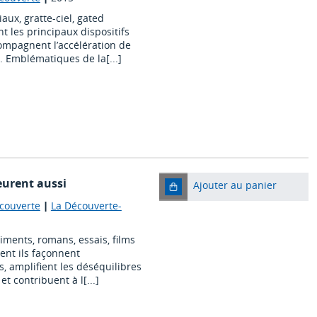
ux, gratte-ciel, gated
t les principaux dispositifs
ompagnent l’accélération de
. Emblématiques de la[...]
meurent aussi
Ajouter au panier
écouverte
|
La Découverte-
iments, romans, essais, films
ment ils façonnent
, amplifient les déséquilibres
t contribuent à l[...]