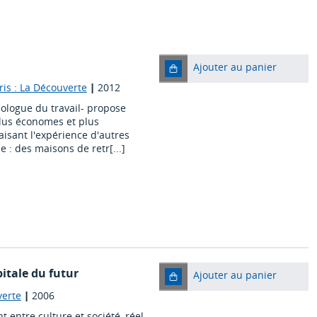
Ajouter au panier
ris : La Découverte
|
2012
hologue du travail- propose
plus économes et plus
isant l'expérience d'autres
 : des maisons de retr[...]
pitale du futur
Ajouter au panier
verte
|
2006
 entre culture et société, réel