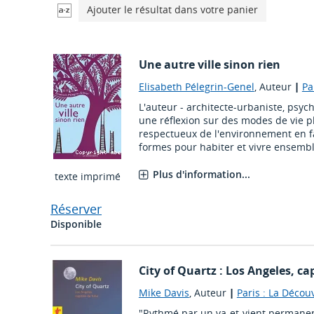
Ajouter le résultat dans votre panier
Une autre ville sinon rien
Elisabeth Pélegrin-Genel
, Auteur
|
Pa
L'auteur - architecte-urbaniste, psyc
une réflexion sur des modes de vie 
respectueux de l'environnement en fa
formes pour habiter et vivre ensemble
Plus d'information...
texte imprimé
Réserver
Disponible
City of Quartz : Los Angeles, ca
Mike Davis
, Auteur
|
Paris : La Décou
"Rythmé par un va-et-vient permanent