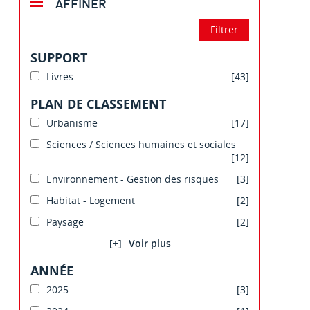
AFFINER
SUPPORT
Livres
[43]
PLAN DE CLASSEMENT
Urbanisme
[17]
Sciences / Sciences humaines et sociales
[12]
Environnement - Gestion des risques
[3]
Habitat - Logement
[2]
Paysage
[2]
[+]
ANNÉE
2025
[3]