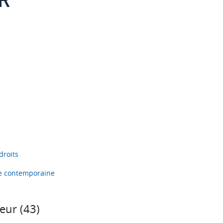
droits
ire contemporaine
eur (
43
)