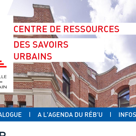
CENTRE DE RESSOURCES
DES SAVOIRS
URBAINS
ALOGUE
A L'AGENDA DU RÉB'U
INFOS
UR