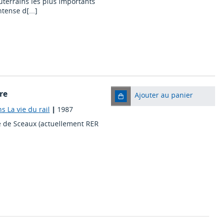
outerrains les plus importants
tense d[...]
re
Ajouter au panier
ns La vie du rail
|
1987
gne de Sceaux (actuellement RER