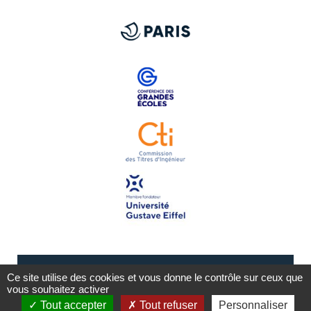
Ce site utilise des cookies et vous donne le contrôle sur ceux que
vous souhaitez activer
Tout accepter
Tout refuser
Personnaliser
Mentions légales
Plan du site