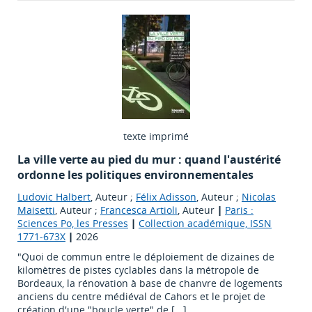
texte imprimé
La ville verte au pied du mur : quand l'austérité
ordonne les politiques environnementales
Ludovic Halbert
, Auteur ;
Félix Adisson
, Auteur ;
Nicolas
Maisetti
, Auteur ;
Francesca Artioli
, Auteur
|
Paris :
Sciences Po, les Presses
|
Collection académique, ISSN
1771-673X
|
2026
"Quoi de commun entre le déploiement de dizaines de
kilomètres de pistes cyclables dans la métropole de
Bordeaux, la rénovation à base de chanvre de logements
anciens du centre médiéval de Cahors et le projet de
création d'une "boucle verte" de [...]