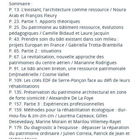
Sommaire :
P. 13. L'existant, l'architecture comme ressource / Noura
Arab et François Fleury
P. 23. Partie 1. Apports théoriques
P. 25. Du patrimoine au bâtiment ressource, évolutions
pédagogiques / Camille Bidaud et Laure Jacquin
P. 43. Prendre soin du bâti existant dans son milieu :
projets Europan en France / Gabriella Trotta-Brambilla
P. 65. Partie 2 : situations
P. 67. La revitalisation, nouvelle approche des
patrimoines du centre aérien / Marianne Rodrigues
P. 91. Le bâti ancien breton, une ressource patrimoniale
[im]matérielle / Cosme Vallet
P. 109. Les cités EDF de Serre-Ponçon face au défi de leurs
réhabilitations
P. 135. Préservation du patrimoine architectural en zone
de forte sismicité / Alexandre De La Foye
P. 157. Partie 3 : Expériences professionnelles
P. 159. Méthodes pour la réhabilitation écologique : dur-
mou-fou & zin-zin-zin / Lauréna Cazeaux, Gilles
Desevedavy, Marine Morain et Marilou Villemey-Rayet
P. 179. Du diagnostic à l'esquisse : dépasser la réparation
du patrimoine ordinaire / Julien Correia, Patrick de Jean et