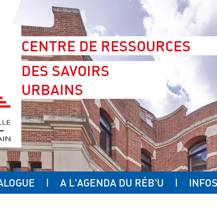
CENTRE DE RESSOURCES
DES SAVOIRS
URBAINS
ALOGUE
A L'AGENDA DU RÉB'U
INFOS