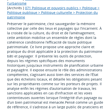
l'urbanisme
[Archirès ]
071 Politique et pouvoirs publics > Politique >
Politique publique > Politique culturelle > Protection du
patrimoine
Préserver le patrimoine, c’est sauvegarder la mémoire
collective par celle des lieux et paysages qui l’incarnent. À
la croisée de la culture, du droit et de l’aménagement,
cette ambition mobilise un ensemble de règles dont la
cohérence conditionne l’efficacité de toute politique
patrimoniale. Ce livre propose une approche claire et
pratique du droit applicable à la protection du patrimoine
bâti et paysager. Il présente les outils de protection,
depuis les régimes spécifiques des monuments
historiques jusqu’aux instruments de planification urbaine
et paysagère. Il expose ensuite le rôle des administrations
compétentes, s’agissant aussi bien des services de l’État
que des échelons locaux, et détaille les obligations pesant
sur les propriétaires comme sur les porteurs de projets. Il
analyse enfin les régimes d’autorisation de travaux, les
sanctions applicables en cas d’infraction et les voies
contentieuses ouvertes lorsque l’intégrité d’un paysage ou
d’un bien patrimonial est menacée.Pensé comme un guide
de référence, il s’adresse à un large public de praticiens et