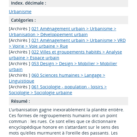
Index. décimale :
Urbanisme
Catégories :
[Archirès ]
021 Aménagement urbain > Urbanisme >
Urbanisation > Développement urbain
[Archirès ]
021 Aménagement urbain > Urbanisme > VRD
> Voirie > Voie urbaine > Rue
[Archirès ]
022 Villes et groupements habités > Analyse
urbaine > Espace urbain
[Archirès ]
053 Design > Design > Mobilier > Mobilier
urbain
[Archirès ]
060 Sciences humaines > Langage >
Linguistique
[Archirès ]
061 Sociologie - population - loisirs >
Sociologie > Sociologie urbaine
Résumé :
L’urbanisation gagne inexorablement la planète entière.
Ces formes de regroupements humains ont un point
commun : les rues. Ce sont elles que ce dictionnaire
encyclopédique honore en s’attardant sur le sens des
mots qu’elles murmurent à l’oreille des passants. Les