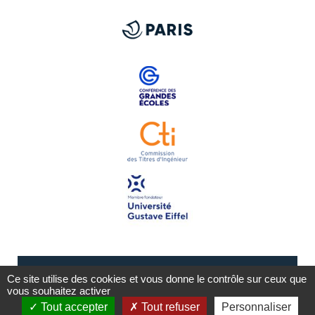
Ce site utilise des cookies et vous donne le contrôle sur ceux que
vous souhaitez activer
Tout accepter
Tout refuser
Personnaliser
Mentions légales
Plan du site