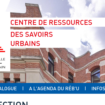
CENTRE DE RESSOURCES
DES SAVOIRS
URBAINS
ALOGUE
A L'AGENDA DU RÉB'U
INFOS
ECTION