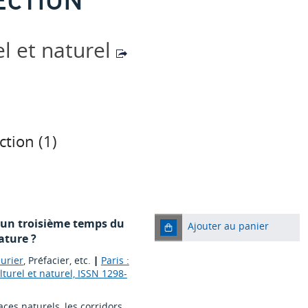
el et naturel
ction (
1
)
s un troisième temps du
Ajouter au panier
ature ?
eurier
, Préfacier, etc.
|
Paris :
turel et naturel, ISSN 1298-
aces naturels, les corridors