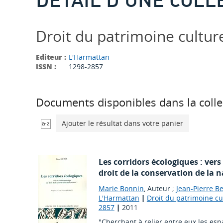
Droit du patrimoine cultur
Editeur :
L'Harmattan
ISSN :
1298-2857
Documents disponibles dans la colle
Ajouter le résultat dans votre panier
Les corridors écologiques : ver
droit de la conservation de la n
Marie Bonnin
, Auteur ;
Jean-Pierre B
L'Harmattan
|
Droit du patrimoine cul
2857
|
2011
"Cherchant à relier entre eux les esp