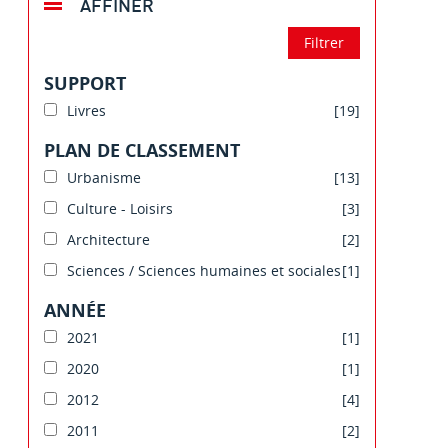
AFFINER
SUPPORT
Livres
[19]
PLAN DE CLASSEMENT
Urbanisme
[13]
Culture - Loisirs
[3]
Architecture
[2]
Sciences / Sciences humaines et sociales
[1]
ANNÉE
2021
[1]
2020
[1]
2012
[4]
2011
[2]