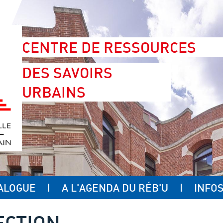
CENTRE DE RESSOURCES
DES SAVOIRS
URBAINS
ALOGUE
A L'AGENDA DU RÉB'U
INFOS
ECTION