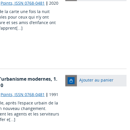
|
Points, ISSN 0768-0481
|
2020
e la carte une fois la nuit
les pour ceux qui n’y ont
eure et ses amis d’enfance ont
’apprent[...]
e l'urbanisme modernes, 1.
Ajouter au panier
10
|
Points, ISSN 0768-0481
|
1991
ale, après l’espace urbain de la
 un nouveau changement.
nt les agents et les serviteurs
er e[...]