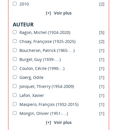
2010
[2]
[+]
AUTEUR
Ragon, Michel (1924-2020)
[5]
Choay, Françoise (1925-2025)
[2]
Boucheron, Patrick (1965-....)
[1]
Burgel, Guy (1939-....)
[1]
Coulon, Cécile (1990-...)
[1]
Goerg, Odile
[1]
Jonquet, Thierry (1954-2009)
[1]
Lafon, Xavier
[1]
Maspero, François (1932-2015)
[1]
Mongin, Olivier (1951-....)
[1]
[+]