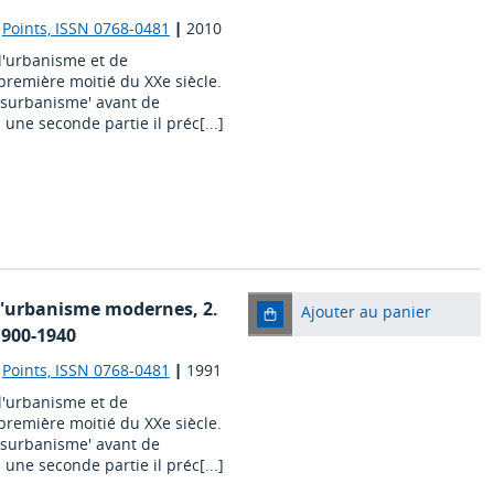
|
Points, ISSN 0768-0481
|
2010
l'urbanisme et de
première moitié du XXe siècle.
désurbanisme' avant de
une seconde partie il préc[...]
e l'urbanisme modernes, 2.
Ajouter au panier
1900-1940
|
Points, ISSN 0768-0481
|
1991
l'urbanisme et de
première moitié du XXe siècle.
désurbanisme' avant de
une seconde partie il préc[...]