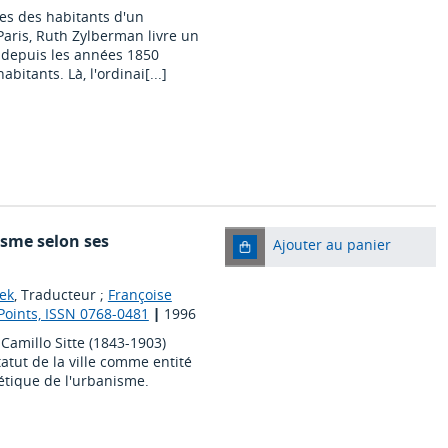
tes des habitants d'un
ris, Ruth Zylberman livre un
, depuis les années 1850
bitants. Là, l'ordinai[...]
nisme selon ses
Ajouter au panier
ek
, Traducteur ;
Françoise
Points, ISSN 0768-0481
|
1996
 Camillo Sitte (1843-1903)
statut de la ville comme entité
hétique de l'urbanisme.