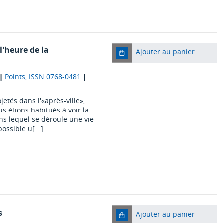
 l'heure de la
Ajouter au panier
|
Points, ISSN 0768-0481
|
jetés dans l'«après-ville»,
s étions habitués à voir la
ns lequel se déroule une vie
ossible u[...]
s
Ajouter au panier