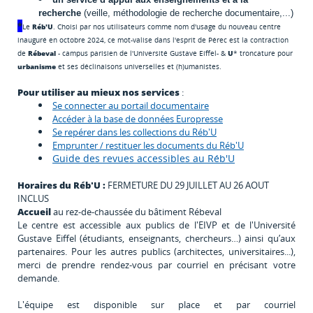
recherche
(veille, méthodologie de recherche documentaire,...)
*
Le
Réb'U
. Choisi par nos utilisateurs comme nom d'usage du nouveau centre
inauguré en octobre 2024, ce mot-valise dans l'esprit de Pérec est la contraction
de
Rébeval
- campus parisien de l'Université Gustave Eiffel- &
U
* troncature pour
urbanisme
et ses déclinaisons universelles et (h)umanistes.
Pour utiliser au mieux nos services
:
Se connecter au portail documentaire
Accéder à la base de données Europresse
Se repérer dans les collections du Réb'U
Emprunter / restituer les documents du Réb'U
Guide des revues accessibles au Réb'U
Horaires du Réb'U :
FERMETURE DU 29 JUILLET AU 26 AOUT
INCLUS
Accueil
au rez-de-chaussée du bâtiment Rébeval
Le centre est accessible aux publics de l'EIVP et de l'Université
Gustave Eiffel (étudiants, enseignants, chercheurs…) ainsi qu’aux
partenaires. Pour les autres publics (architectes, universitaires...),
merci de prendre rendez-vous par courriel en précisant votre
demande.
L'équipe est disponible sur place et par courriel