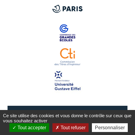
Ce site utilise des cookies et vous donne le contrôle sur ceux que
vous souhaitez activer
Tout accepter
Tout refuser
Personnaliser
Mentions légales
Plan du site