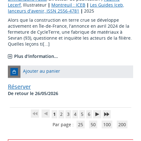
Lecerf
, Illustrateur
|
Montreuil : ICEB
|
Les Guides Iceb,
lanceurs d'avenir, ISSN 2556-4781
|
2025
Alors que la construction en terre crue se développe
activement en Île-de-France, l'annonce en avril 2024 de la
fermeture de CycleTerre, une fabrique de matériaux à
Sevran (93), questionne et inquiète les acteurs de la filière.
Quelles leçons ti[...]
Plus d'information...
Ajouter au panier
Réserver
De retour le 26/05/2026
1
2
3
4
5
6
Par page :
25
50
100
200