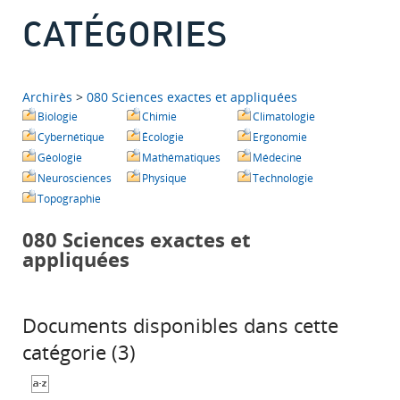
CATÉGORIES
Archirès
>
080 Sciences exactes et appliquées
Biologie
Chimie
Climatologie
Cybernétique
Écologie
Ergonomie
Géologie
Mathématiques
Médecine
Neurosciences
Physique
Technologie
Topographie
080 Sciences exactes et
appliquées
Documents disponibles dans cette
catégorie (
3
)