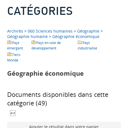
CATÉGORIES
Archirès
>
060 Sciences humaines
>
Géographie
>
Géographie humaine
>
Géographie économique
Pays
Pays en voie de
Pays
émergent
développement
industrialisé
Tiers-
Monde
Géographie économique
Documents disponibles dans cette
catégorie (
49
)
Ajouter le résultat dans votre panier