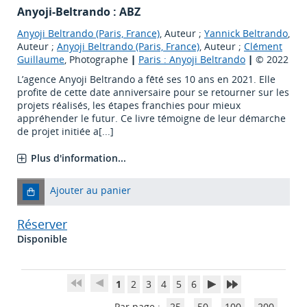
Anyoji-Beltrando : ABZ
Anyoji Beltrando (Paris, France)
, Auteur ;
Yannick Beltrando
,
Auteur ;
Anyoji Beltrando (Paris, France)
, Auteur ;
Clément
Guillaume
, Photographe
|
Paris : Anyoji Beltrando
|
© 2022
L’agence Anyoji Beltrando a fêté ses 10 ans en 2021. Elle
profite de cette date anniversaire pour se retourner sur les
projets réalisés, les étapes franchies pour mieux
appréhender le futur. Ce livre témoigne de leur démarche
de projet initiée a[...]
Plus d'information...
Ajouter au panier
Réserver
Disponible
1
2
3
4
5
6
Par page :
25
50
100
200