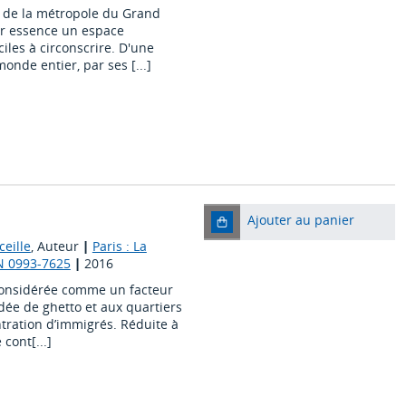
n de la métropole du Grand
ar essence un espace
ciles à circonscrire. D'une
onde entier, par ses [...]
Ajouter au panier
eille
, Auteur
|
Paris : La
N 0993-7625
|
2016
considérée comme un facteur
’idée de ghetto et aux quartiers
ntration d’immigrés. Réduite à
cont[...]