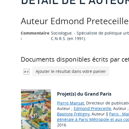
Auteur Edmond Preteceille
Commentaire
Sociologue. - Spécialiste de politique ur
:
C.N.R.S. (en 1991).
Documents disponibles écrits par cet
Ajouter le résultat dans votre panier
Projet(s) du Grand Paris
Pierre Mansat
, Directeur de publicat
Auteur ;
Edmond Preteceille
, Auteur 
Baptiste Frétigny
, Auteur
|
Paris : Ma
générale à Paris Métropole et aux coo
2016