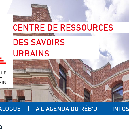
CENTRE DE RESSOURCES
DES SAVOIRS
URBAINS
ALOGUE
A L'AGENDA DU RÉB'U
INFOS
R