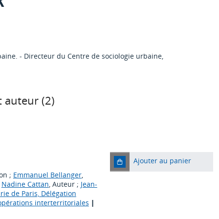
baine. - Directeur du Centre de sociologie urbaine,
 auteur (
2
)
Ajouter au panier
ion ;
Emmanuel Bellanger
,
;
Nadine Cattan
, Auteur ;
Jean-
irie de Paris, Délégation
pérations interterritoriales
|