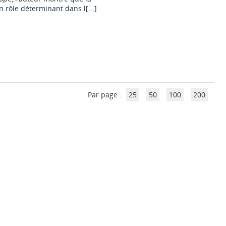
n rôle déterminant dans l[...]
Par page :
25
50
100
200