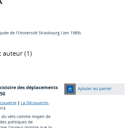
ée de l'Université Strasbourg I (en 1989).
 auteur (
1
)
 histoire des déplacements
Ajouter au panier
050
écouverte
|
La Découverte-
014
tion du vélo comme moyen de
des politiques de
ope, l'auteur montre que la