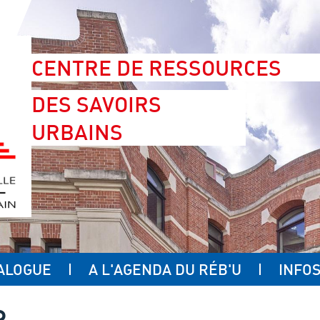
CENTRE DE RESSOURCES
DES SAVOIRS
URBAINS
ALOGUE
A L'AGENDA DU RÉB'U
INFOS
R