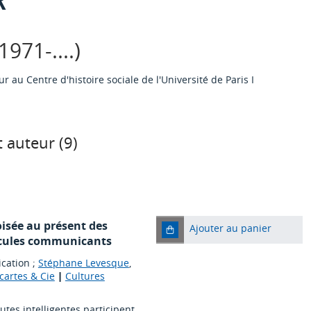
971-....)
r au Centre d'histoire sociale de l'Université de Paris I
 auteur (
9
)
oisée au présent des
Ajouter au panier
hicules communicants
ication ;
Stéphane Levesque
,
scartes & Cie
|
Cultures
tes intelligentes participent