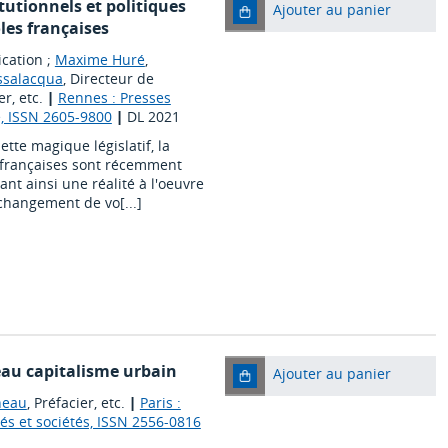
tutionnels et politiques
Ajouter au panier
les françaises
ication ;
Maxime Huré
,
ssalacqua
, Directeur de
er, etc.
|
Rennes : Presses
e, ISSN 2605-9800
|
DL 2021
tte magique législatif, la
 françaises sont récemment
t ainsi une réalité à l'oeuvre
changement de vo[...]
eau capitalisme urbain
Ajouter au panier
neau
, Préfacier, etc.
|
Paris :
és et sociétés, ISSN 2556-0816