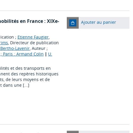
obilités en France : XIXe-
Ajouter au panier
lication ;
Etienne Faugier
,
rims
, Directeur de publication
 Bertho-Lavenir
, Auteur ;
; Paris : Armand Colin
|
U.
lités et des transports en
onnent des repères historiques
ts, de leurs moyens et de
t dans une [...]