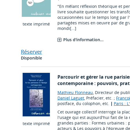
"En mêlant réflexion théorique et per
livre souhaite questionner les trans
occasionnées sur le temps long par 
partagées mises en oeuvre par de gr
texte imprimé
mondi[...]
Plus d'information...
Réserver
Disponible
Parcourir et gérer la rue parisi
contemporaine : pouvoirs, prat
Mathieu Flonneau
, Directeur de publ
Daniel Laguet
, Préfacier, etc. ;
Franço
postface, du colophon, etc.
|
Paris : 
Cet ouvrage collectif interroge la pl
l'usage qui est aujourd'hui fait de la
grandes parties : Formes urbaines :
texte imprimé
acteurs & Les pouvoirs à l'épreuve de 