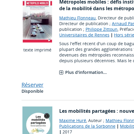
Métropoles mobiles : défis insti
de la mobilité dans les métropo
Mathieu Flonneau
, Directeur de publ
Directeur de publication ;
Arnaud Pa
publication ;
Philippe Zittoun
, Préfaci
Universitaires de Rennes
|
Hors séri
Sous l'effet récent d'un coup de bague
plupart des grandes agglomérations
texte imprimé
devenues des métropoles reconnaissan
depuis plusieurs décennies. Mais le 
Plus d'information...
Réserver
Disponible
Les mobilités partagées : nouv
Maxime Huré
, Auteur ;
Mathieu Flon
Publications de la Sorbonne
|
Mobilit
|
2017