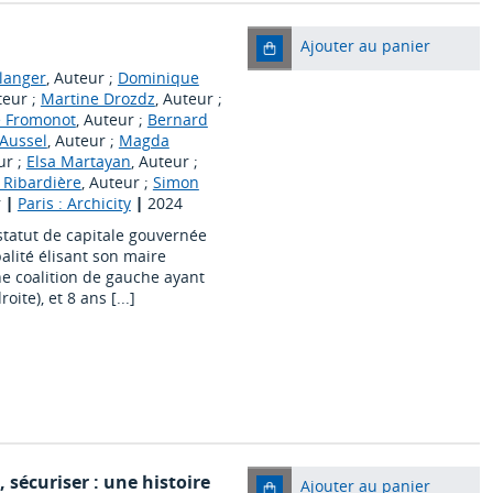
Ajouter au panier
langer
, Auteur ;
Dominique
teur ;
Martine Drozdz
, Auteur ;
e Fromonot
, Auteur ;
Bernard
-Aussel
, Auteur ;
Magda
ur ;
Elsa Martayan
, Auteur ;
 Ribardière
, Auteur ;
Simon
r
|
Paris : Archicity
|
2024
statut de capitale gouvernée
alité élisant son maire
ne coalition de gauche ayant
ite), et 8 ans [...]
, sécuriser : une histoire
Ajouter au panier