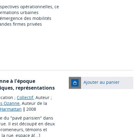
spectives opérationnelles, ce
formations urbaines
l'émergence des mobilités
andes firmes privées
enne à l'époque
Ajouter au panier
iques, représentations
ication ;
Collectif
, Auteur ;
is Ozanne
, Auteur de la
L'Harmattan
|
2008
ace du "pavé parisien" dans
 rue. Il est découpé en deux
 promeneurs, témoins et
la rue, espace à[...]