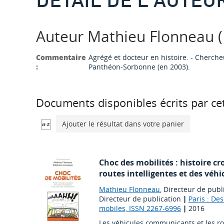
Auteur Mathieu Flonneau (1
Commentaire
Agrégé et docteur en histoire. - Chercheu
:
Panthéon-Sorbonne (en 2003).
Documents disponibles écrits par cet
Ajouter le résultat dans votre panier
Choc des mobilités : histoire cr
routes intelligentes et des vé
Mathieu Flonneau
, Directeur de publ
Directeur de publication
|
Paris : De
mobiles, ISSN 2267-6996
|
2016
Les véhicules communicants et les rou