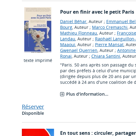
Pour en finir avec le petit Paris
Daniel Béhar
, Auteur ;
Emmanuel Bel
Bourg
, Auteur ;
Marco Cremaschi
, Au
Mathieu Flonneau
, Auteur ;
François
Landau
, Auteur ;
Raphaël Languillon
Maaoui
, Auteur ;
Pierre Mansat
, Aute
Gwenael Querrien
, Auteur ;
Antonine
Ronai
, Auteur ;
Chiara Santini
, Auteu
texte imprimé
"Paris. 50 ans après son passage du 
par des préfets à celui d'une municip
(dirigée depuis plus de 20 ans par u
succédé à 24 ans d'une coalition de dro
Plus d'information...
Réserver
Disponible
En tout sens : circuler, partager