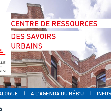
CENTRE DE RESSOURCES
DES SAVOIRS
URBAINS
ALOGUE
A L'AGENDA DU RÉB'U
INFOS
R