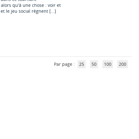
 alors qu'à une chose : voir et
t le jeu social règnent [...]
Par page :
25
50
100
200