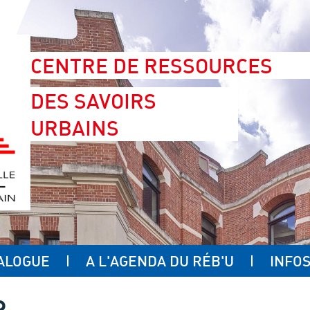
CENTRE DE RESSOURCES
DES SAVOIRS
URBAINS
ALOGUE
A L'AGENDA DU RÉB'U
INFOS
R