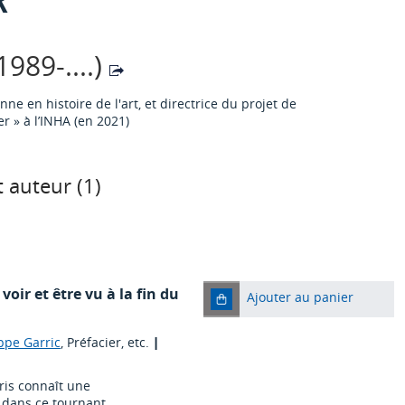
989-....)
e en histoire de l'art, et directrice du projet de
r » à l’INHA (en 2021)
 auteur (
1
)
voir et être vu à la fin du
Ajouter au panier
ppe Garric
, Préfacier, etc.
|
aris connaît une
s dans ce tournant