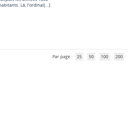
bitants. Là, l'ordinai[...]
Par page :
25
50
100
200