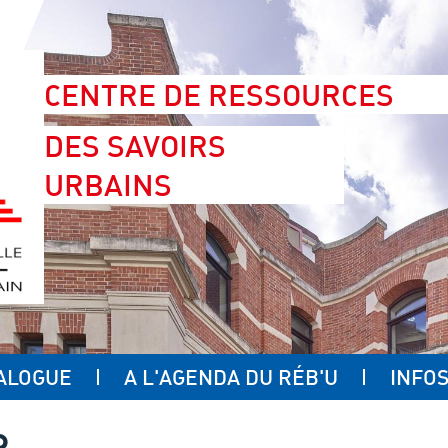
CENTRE DE RESSOURCES
DES SAVOIRS
URBAINS
ALOGUE
A L'AGENDA DU RÉB'U
INFOS
R