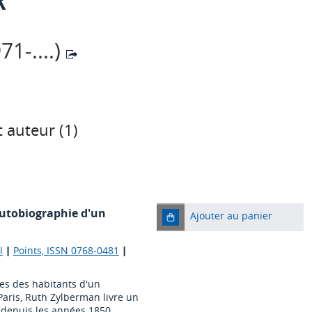
1-....)
 auteur (
1
)
autobiographie d'un
Ajouter au panier
l
|
Points, ISSN 0768-0481
|
tes des habitants d'un
ris, Ruth Zylberman livre un
, depuis les années 1850