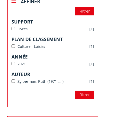
AFFINER
SUPPORT
Livres
[1]
PLAN DE CLASSEMENT
Culture - Loisirs
[1]
ANNÉE
2021
[1]
AUTEUR
Zylberman, Ruth (1971-....)
[1]