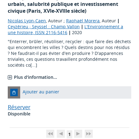
urbain, salubrité publique et investissement
civique (Paris, XVIe-XVIIIe siècle)
Nicolas Lyon-Caen
, Auteur ;
Raphaël Morera
, Auteur
|
Ceyzérieu ; Seyssel : Champ Vallon
|
L'Environnement a
une histoire, ISSN 2116-5416
|
2020
"Enterrer, brûler, réutiliser, recycler : que faire des déchets
qui encombrent les villes ? Quels destins pour nos résidus
? Ne faudrait-il pas éviter d'en produire ? D'apparences
triviales, ces questions travaillent profondément nos
sociétés co[...]
Plus d'information...
Ajouter au panier
Réserver
Disponible
1