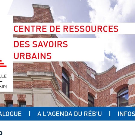
CENTRE DE RESSOURCES
DES SAVOIRS
URBAINS
ALOGUE
A L'AGENDA DU RÉB'U
INFOS
R