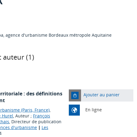
ba, agence d'urbanisme Bordeaux métropole Aquitaine
 auteur (
1
)
ritoriale : des définitions
Ajouter au panier
nt
En ligne
rbanisme (Paris, France)
,
e Hurel
, Auteur ;
François
thais
, Directeur de publication
gences d'urbanisme
|
Les
4