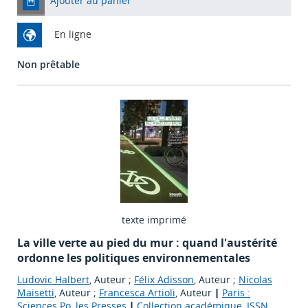
Ajouter au panier
En ligne
Non prêtable
texte imprimé
La ville verte au pied du mur : quand l'austérité
ordonne les politiques environnementales
Ludovic Halbert
, Auteur ;
Félix Adisson
, Auteur ;
Nicolas
Maisetti
, Auteur ;
Francesca Artioli
, Auteur
|
Paris :
Sciences Po, les Presses
|
Collection académique, ISSN